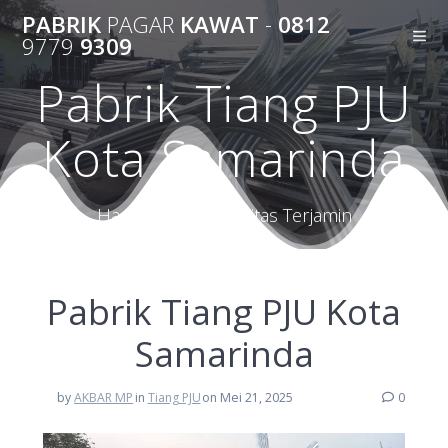
Skip
PABRIK
PAGAR
KAWAT
-
0812
to
9779
9309
content
Pabrik Tiang PJU
Kota Samarinda
Harga Terbaik Kualitas Terjamin
Pabrik Tiang PJU Kota
Samarinda
by
AKBAR MP
in
Tiang PJU
on Mei 21, 2025
0