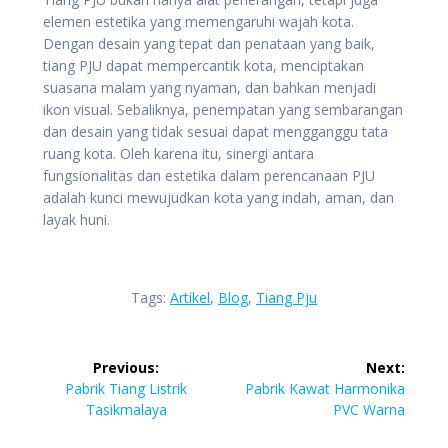
elemen estetika yang memengaruhi wajah kota.
Dengan desain yang tepat dan penataan yang baik,
tiang PJU dapat mempercantik kota, menciptakan
suasana malam yang nyaman, dan bahkan menjadi
ikon visual. Sebaliknya, penempatan yang sembarangan
dan desain yang tidak sesuai dapat mengganggu tata
ruang kota. Oleh karena itu, sinergi antara
fungsionalitas dan estetika dalam perencanaan PJU
adalah kunci mewujudkan kota yang indah, aman, dan
layak huni.
Tags:
Artikel
,
Blog
,
Tiang Pju
Navigasi
Previous:
Next:
pos
Previous
Next
Pabrik Tiang Listrik
Pabrik Kawat Harmonika
post:
post:
Tasikmalaya
PVC Warna