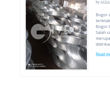
by
AKBA
Bogor a
terleta
Bogor t
Salah s
merupak
didirik
Read m