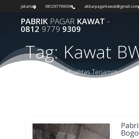
Skip
Jakarta
081297799309
akbarpagarkawat@gmail.com
to
content
PABRIK
PAGAR
KAWAT
-
0812
9779
9309
Tag:
Kawat BW
Harga Terbaik Kualitas Terjamin
Pabr
Bogo