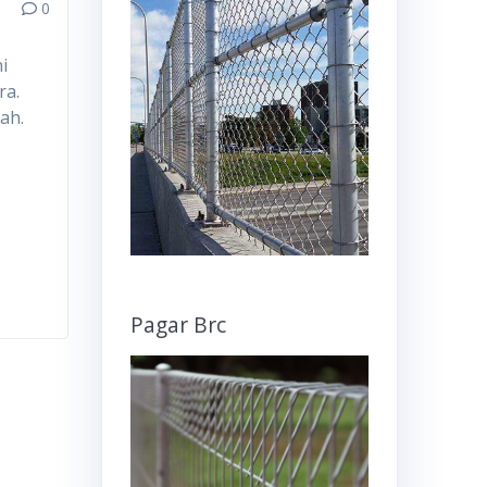
0
i
ra.
ah.
Pagar Brc