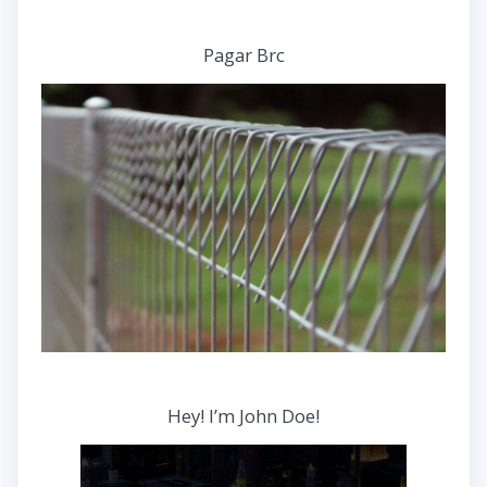
Pagar Brc
Hey! I’m John Doe!