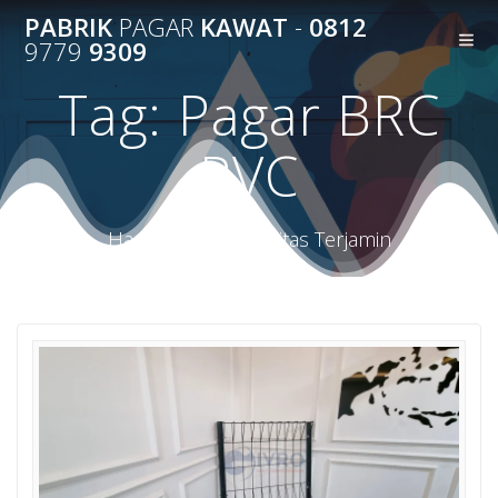
Skip
PABRIK
PAGAR
KAWAT
-
0812
to
9779
9309
content
Tag:
Pagar BRC
PVC
Harga Terbaik Kualitas Terjamin