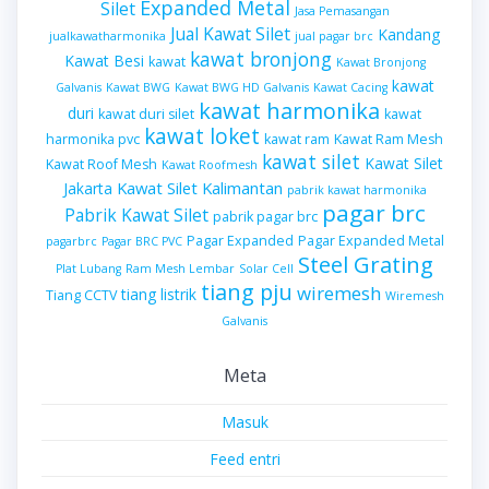
Expanded Metal
Silet
Jasa Pemasangan
Jual Kawat Silet
Kandang
jualkawatharmonika
jual pagar brc
kawat bronjong
Kawat Besi
kawat
Kawat Bronjong
kawat
Galvanis
Kawat BWG
Kawat BWG HD Galvanis
Kawat Cacing
kawat harmonika
duri
kawat duri silet
kawat
kawat loket
harmonika pvc
kawat ram
Kawat Ram Mesh
kawat silet
Kawat Silet
Kawat Roof Mesh
Kawat Roofmesh
Kawat Silet Kalimantan
Jakarta
pabrik kawat harmonika
pagar brc
Pabrik Kawat Silet
pabrik pagar brc
Pagar Expanded
Pagar Expanded Metal
pagarbrc
Pagar BRC PVC
Steel Grating
Plat Lubang
Ram Mesh Lembar
Solar Cell
tiang pju
wiremesh
tiang listrik
Tiang CCTV
Wiremesh
Galvanis
Meta
Masuk
Feed entri