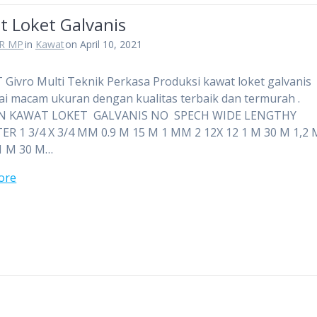
t Loket Galvanis
R MP
in
Kawat
on April 10, 2021
 Givro Multi Teknik Perkasa Produksi kawat loket galvanis
i macam ukuran dengan kualitas terbaik dan termurah .
N KAWAT LOKET GALVANIS NO SPECH WIDE LENGTHY
R 1 3/4 X 3/4 MM 0.9 M 15 M 1 MM 2 12X 12 1 M 30 M 1,2
 1 M 30 M…
ore