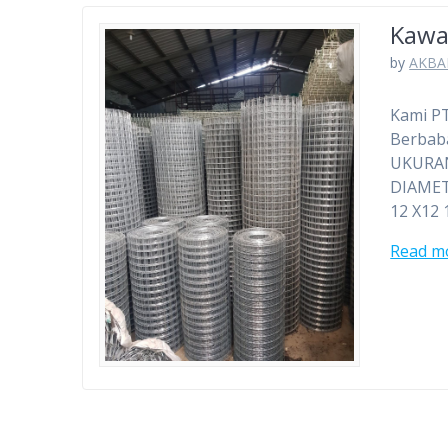
Kawa
by
AKBA
Kami PT
Berbaba
UKURA
DIAMETE
12 X12
Read m