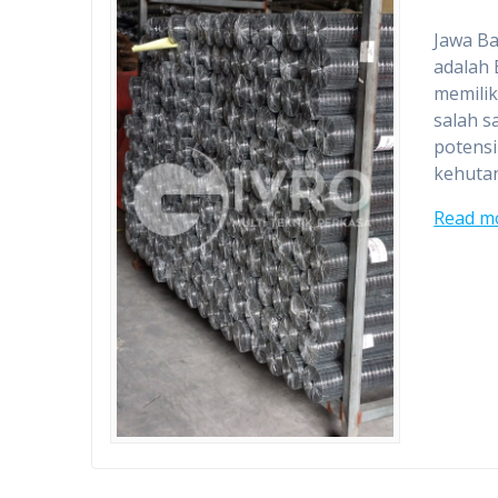
Jawa Ba
adalah 
memilik
salah s
potensi
kehutan
Read m