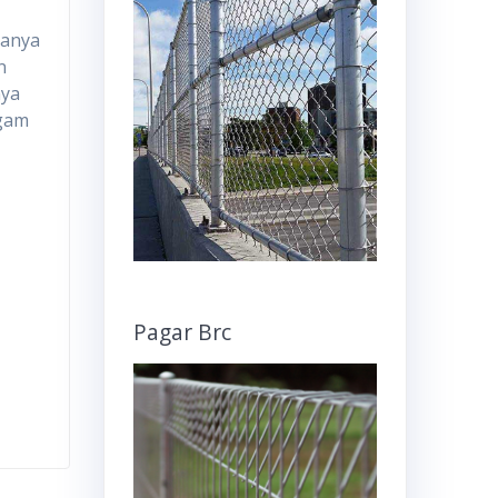
tanya
n
nya
agam
Pagar Brc