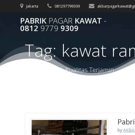
Skip
Jakarta
081297799309
akbarpagarkawat@g
to
content
PABRIK
PAGAR
KAWAT
-
0812
9779
9309
Tag:
kawat ra
Harga Terbaik Kualitas Terjamin
Pabr
by
AKBA