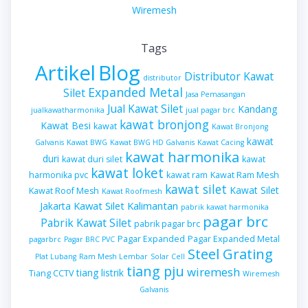
Wiremesh
Tags
Artikel
Blog
Distributor Kawat
distributor
Expanded Metal
Silet
Jasa Pemasangan
Jual Kawat Silet
Kandang
jualkawatharmonika
jual pagar brc
kawat bronjong
Kawat Besi
kawat
Kawat Bronjong
kawat
Galvanis
Kawat BWG
Kawat BWG HD Galvanis
Kawat Cacing
kawat harmonika
duri
kawat duri silet
kawat
kawat loket
harmonika pvc
kawat ram
Kawat Ram Mesh
kawat silet
Kawat Silet
Kawat Roof Mesh
Kawat Roofmesh
Kawat Silet Kalimantan
Jakarta
pabrik kawat harmonika
pagar brc
Pabrik Kawat Silet
pabrik pagar brc
Pagar Expanded
Pagar Expanded Metal
pagarbrc
Pagar BRC PVC
Steel Grating
Plat Lubang
Ram Mesh Lembar
Solar Cell
tiang pju
wiremesh
tiang listrik
Tiang CCTV
Wiremesh
Galvanis