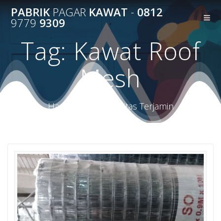
Skip
PABRIK
PAGAR
KAWAT
-
0812
to
9779
9309
content
Tag:
Kawat Roof
Mesh
Harga Terbaik Kualitas Terjamin