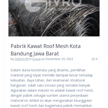
Pabrik Kawat Roof Mesh Kota
Bandung Jawa Barat
by
AKBAR MP
in
Kawat
on Desember 20, 2023
0
Dalam dunia konstruksi yang dinamis, pemilihan
material yang tepat memiliki dampak besar terhadap
kekuatan, daya tahan, dan keamanan struktural
bangunan. Salah satu inovasi yang semakin banyak
digunakan dalam industri ini adalah kawat roof mesh,
dengan pabrik sebagai sumber utama penyediaan
material ini. Artikel ini akan menguraikan keunggulan
kawat roof mesh dan bagaimana pabrik memainkan