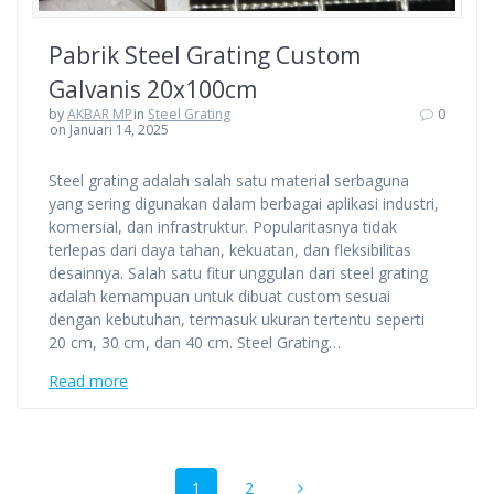
Pabrik Steel Grating Custom
Galvanis 20x100cm
by
AKBAR MP
in
Steel Grating
0
on Januari 14, 2025
Steel grating adalah salah satu material serbaguna
yang sering digunakan dalam berbagai aplikasi industri,
komersial, dan infrastruktur. Popularitasnya tidak
terlepas dari daya tahan, kekuatan, dan fleksibilitas
desainnya. Salah satu fitur unggulan dari steel grating
adalah kemampuan untuk dibuat custom sesuai
dengan kebutuhan, termasuk ukuran tertentu seperti
20 cm, 30 cm, dan 40 cm. Steel Grating…
Read more
Posts
Page
Page
1
2