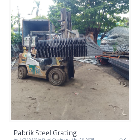
Pabrik Steel Grating
by
AKBAR MP
in
Steel Grating
on Mei 26, 2025
0