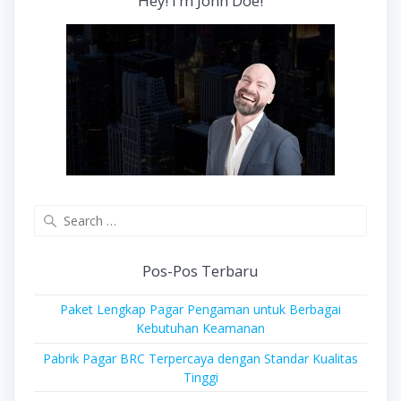
Hey! I’m John Doe!
Search
for:
Pos-Pos Terbaru
Paket Lengkap Pagar Pengaman untuk Berbagai
Kebutuhan Keamanan
Pabrik Pagar BRC Terpercaya dengan Standar Kualitas
Tinggi