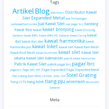
Tags
Artikel
Blog
Distributor Kawat
distributor
Expanded Metal
Silet
Jasa Pemasangan
Jual Kawat Silet
Kandang
jualkawatharmonika
jual pagar brc
kawat bronjong
Kawat Besi
kawat
Kawat Bronjong
kawat
Galvanis
Kawat BWG
Kawat BWG HD Galvanis
Kawat Cacing
kawat harmonika
duri
kawat duri silet
kawat
kawat loket
harmonika pvc
kawat ram
Kawat Ram Mesh
kawat silet
Kawat Silet
Kawat Roof Mesh
Kawat Roofmesh
Kawat Silet Kalimantan
Jakarta
pabrik kawat harmonika
pagar brc
Pabrik Kawat Silet
pabrik pagar brc
Pagar Expanded
Pagar Expanded Metal
pagarbrc
Pagar BRC PVC
Steel Grating
Plat Lubang
Ram Mesh Lembar
Solar Cell
tiang pju
wiremesh
tiang listrik
Tiang CCTV
Wiremesh
Galvanis
Meta