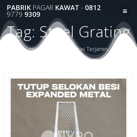
Skip
PABRIK
PAGAR
KAWAT
-
0812
to
9779
9309
content
Tag:
Steel Grating
Harga Terbaik Kualitas Terjamin