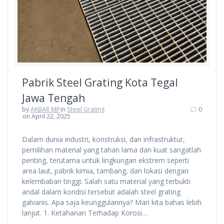
Pabrik Steel Grating Kota Tegal
Jawa Tengah
by
AKBAR MP
in
Steel Grating
0
on April 22, 2025
Dalam dunia industri, konstruksi, dan infrastruktur,
pemilihan material yang tahan lama dan kuat sangatlah
penting, terutama untuk lingkungan ekstrem seperti
area laut, pabrik kimia, tambang, dan lokasi dengan
kelembaban tinggi. Salah satu material yang terbukti
andal dalam kondisi tersebut adalah steel grating
galvanis. Apa saja keunggulannya? Mari kita bahas lebih
lanjut. 1. Ketahanan Terhadap Korosi…