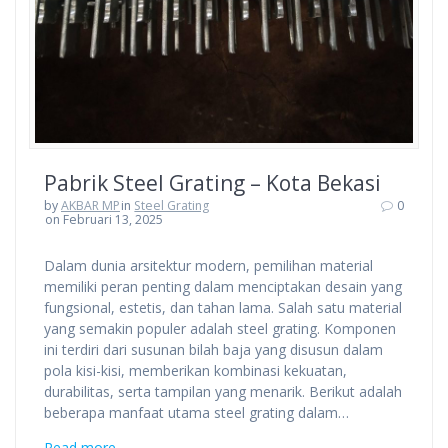
Pabrik Steel Grating – Kota Bekasi
by
AKBAR MP
in
Steel Grating
0
on Februari 13, 2025
Dalam dunia arsitektur modern, pemilihan material
memiliki peran penting dalam menciptakan desain yang
fungsional, estetis, dan tahan lama. Salah satu material
yang semakin populer adalah steel grating. Komponen
ini terdiri dari susunan bilah baja yang disusun dalam
pola kisi-kisi, memberikan kombinasi kekuatan,
durabilitas, serta tampilan yang menarik. Berikut adalah
beberapa manfaat utama steel grating dalam…
Read more