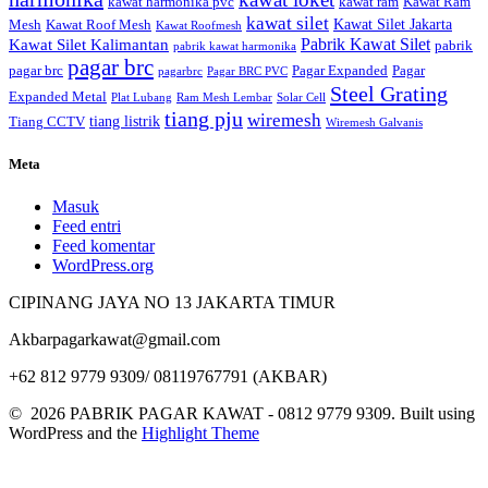
kawat harmonika pvc
kawat ram
Kawat Ram
kawat silet
Kawat Silet Jakarta
Mesh
Kawat Roof Mesh
Kawat Roofmesh
Pabrik Kawat Silet
Kawat Silet Kalimantan
pabrik
pabrik kawat harmonika
pagar brc
pagar brc
Pagar Expanded
Pagar
pagarbrc
Pagar BRC PVC
Steel Grating
Expanded Metal
Plat Lubang
Ram Mesh Lembar
Solar Cell
tiang pju
wiremesh
tiang listrik
Tiang CCTV
Wiremesh Galvanis
Meta
Masuk
Feed entri
Feed komentar
WordPress.org
CIPINANG JAYA NO 13 JAKARTA TIMUR
Akbarpagarkawat@gmail.com
+62 812 9779 9309/ 08119767791 (AKBAR)
© 2026 PABRIK PAGAR KAWAT - 0812 9779 9309. Built using
WordPress and the
Highlight Theme