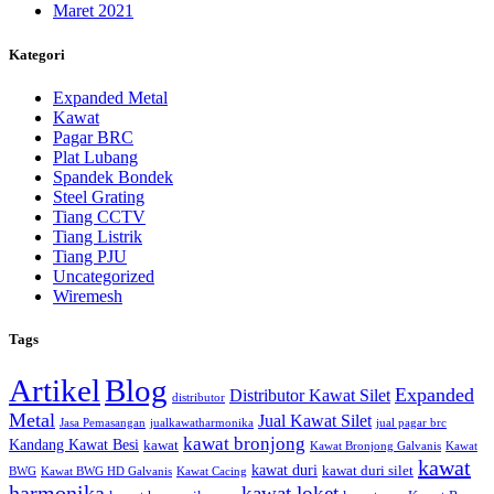
Maret 2021
Kategori
Expanded Metal
Kawat
Pagar BRC
Plat Lubang
Spandek Bondek
Steel Grating
Tiang CCTV
Tiang Listrik
Tiang PJU
Uncategorized
Wiremesh
Tags
Artikel
Blog
Expanded
Distributor Kawat Silet
distributor
Metal
Jual Kawat Silet
Jasa Pemasangan
jualkawatharmonika
jual pagar brc
kawat bronjong
Kandang Kawat Besi
kawat
Kawat Bronjong Galvanis
Kawat
kawat
kawat duri
kawat duri silet
BWG
Kawat BWG HD Galvanis
Kawat Cacing
harmonika
kawat loket