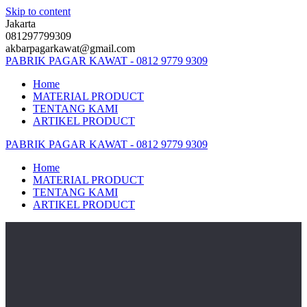
Skip to content
Jakarta
081297799309
akbarpagarkawat@gmail.com
PABRIK
PAGAR
KAWAT
-
0812
9779
9309
Home
MATERIAL PRODUCT
TENTANG KAMI
ARTIKEL PRODUCT
PABRIK
PAGAR
KAWAT
-
0812
9779
9309
Home
MATERIAL PRODUCT
TENTANG KAMI
ARTIKEL PRODUCT