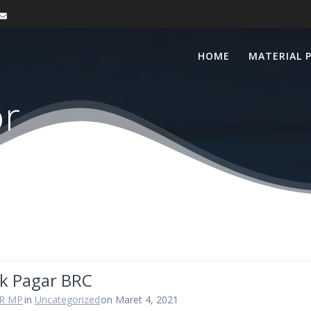
HOME
MATERIAL 
or
ik Pagar BRC
R MP
in
Uncategorized
on Maret 4, 2021