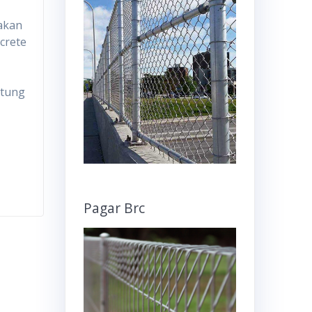
akan
crete
ntung
Pagar Brc