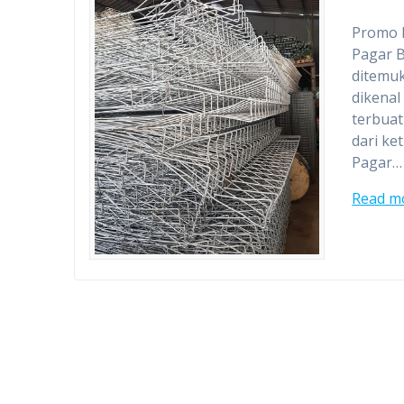
Promo 
Pagar B
ditemuk
dikenal
terbuat
dari ke
Pagar…
Read m