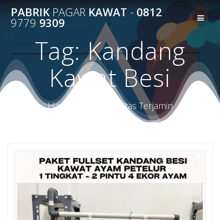
Skip
PABRIK
PAGAR
KAWAT
-
0812
to
9779
9309
content
Tag:
Kandang
Kawat Besi
Harga Terbaik Kualitas Terjamin