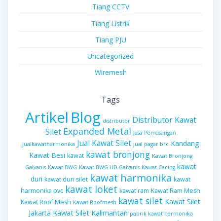
Tiang CCTV
Tiang Listrik
Tiang PJU
Uncategorized
Wiremesh
Tags
Artikel
Blog
Distributor Kawat
distributor
Expanded Metal
Silet
Jasa Pemasangan
Jual Kawat Silet
Kandang
jualkawatharmonika
jual pagar brc
kawat bronjong
Kawat Besi
kawat
Kawat Bronjong
kawat
Galvanis
Kawat BWG
Kawat BWG HD Galvanis
Kawat Cacing
kawat harmonika
duri
kawat duri silet
kawat
kawat loket
harmonika pvc
kawat ram
Kawat Ram Mesh
kawat silet
Kawat Silet
Kawat Roof Mesh
Kawat Roofmesh
Kawat Silet Kalimantan
Jakarta
pabrik kawat harmonika