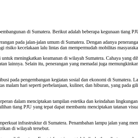
pembangunan di Sumatera. Berikut adalah beberapa kegunaan tiang P
angan pada jalan-jalan umum di Sumatera. Dengan adanya penerangan ya
i risiko kecelakaan lalu lintas dan mempermudah mobilitas masyaraka
i untuk meningkatkan keamanan di wilayah Sumatera. Cahaya yang dih
jahatan lainnya. Selain itu, penerangan yang memadai juga memungkink
ribusi pada pengembangan kegiatan sosial dan ekonomi di Sumatera. L
s malam hari seperti perbelanjaan, kuliner, dan hiburan, yang pada g
berperan dalam menciptakan tampilan estetika dan keindahan lingkungan
ilihan tiang PJU yang tepat dapat membantu menciptakan tatanan vis
erkuat infrastruktur di Sumatera. Penambahan lampu jalan yang memad
ikan di wilayah tersebut.