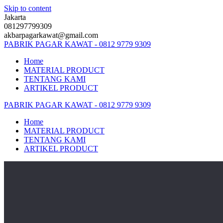
Skip to content
Jakarta
081297799309
akbarpagarkawat@gmail.com
PABRIK
PAGAR
KAWAT
-
0812
9779
9309
Home
MATERIAL PRODUCT
TENTANG KAMI
ARTIKEL PRODUCT
PABRIK
PAGAR
KAWAT
-
0812
9779
9309
Home
MATERIAL PRODUCT
TENTANG KAMI
ARTIKEL PRODUCT