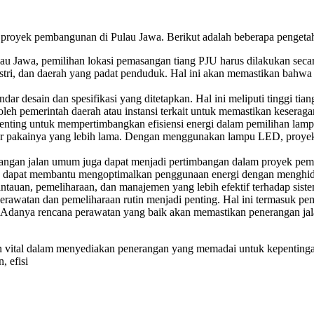
proyek pembangunan di Pulau Jawa. Berikut adalah beberapa penget
 Jawa, pemilihan lokasi pemasangan tiang PJU harus dilakukan secara s
ndustri, dan daerah yang padat penduduk. Hal ini akan memastikan b
ar desain dan spesifikasi yang ditetapkan. Hal ini meliputi tinggi tian
r oleh pemerintah daerah atau instansi terkait untuk memastikan kesera
enting untuk mempertimbangkan efisiensi energi dalam pemilihan lam
mur pakainya yang lebih lama. Dengan menggunakan lampu LED, proye
rangan jalan umum juga dapat menjadi pertimbangan dalam proyek pem
is) dapat membantu mengoptimalkan penggunaan energi dengan menghidu
auan, pemeliharaan, dan manajemen yang lebih efektif terhadap siste
awatan dan pemeliharaan rutin menjadi penting. Hal ini termasuk peme
n. Adanya rencana perawatan yang baik akan memastikan penerangan j
 vital dalam menyediakan penerangan yang memadai untuk kepentingan
, efisi