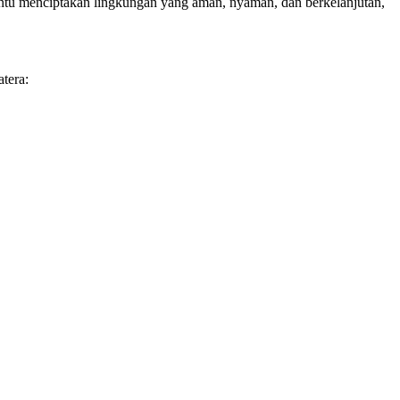
antu menciptakan lingkungan yang aman, nyaman, dan berkelanjutan,
tera: