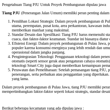
Pengetahuan Tiang PJU Untuk Proyek Pembangunan dipulau jawa
Tiang PJU
(Penerangan Jalan Umum) memiliki peran penting dalam 
Pemilihan Lokasi Strategis: Dalam proyek pembangunan di Pulau
utama, perempatan, pusat kota, area perkantoran, kawasan i
memberikan manfaat yang maksimal.
Standar Desain dan Spesifikasi: Tiang PJU harus memenuhi stand
cuaca, dan faktor-faktor keamanan. Standar ini biasanya diatu
Efisiensi Energi: Dalam proyek pembangunan di Pulau Jawa, p
populer karena konsumsi energinya yang lebih rendah dan u
operasional dalam jangka panjang.
Pengintegrasian Teknologi: Penggunaan teknologi dalam pene
otomatis (seperti sensor gerak atau pengaturan cahaya otomat
teknologi Smart City juga dapat memberikan kemampuan pemant
Perawatan dan Pemeliharaan: Setelah pemasangan tiang PJU, per
penerangan, serta perbaikan atau penggantian yang diperluka
yang lama.
Dalam proyek pembangunan di Pulau Jawa, tiang PJU memiliki peran
mempertimbangkan faktor-faktor seperti lokasi strategis, standar desain
Berikut beberapa kecamatan yang ada dipulau jawa :