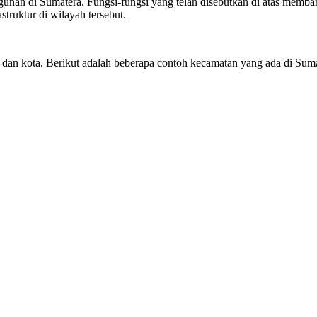
gunan di Sumatera. Fungsi-fungsi yang telah disebutkan di atas memb
truktur di wilayah tersebut.
 dan kota. Berikut adalah beberapa contoh kecamatan yang ada di Suma