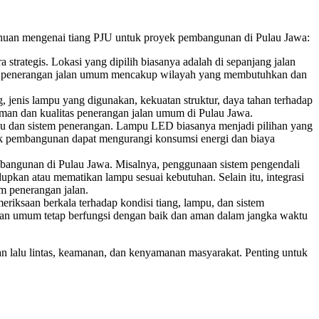
ahuan mengenai tiang PJU untuk proyek pembangunan di Pulau Jawa:
trategis. Lokasi yang dipilih biasanya adalah di sepanjang jalan
ahwa penerangan jalan umum mencakup wilayah yang membutuhkan dan
g, jenis lampu yang digunakan, kekuatan struktur, daya tahan terhadap
gaman dan kualitas penerangan jalan umum di Pulau Jawa.
pu dan sistem penerangan. Lampu LED biasanya menjadi pilihan yang
k pembangunan dapat mengurangi konsumsi energi dan biaya
bangunan di Pulau Jawa. Misalnya, penggunaan sistem pengendali
pkan atau mematikan lampu sesuai kebutuhan. Selain itu, integrasi
m penerangan jalan.
riksaan berkala terhadap kondisi tiang, lampu, dan sistem
alan umum tetap berfungsi dengan baik dan aman dalam jangka waktu
 lalu lintas, keamanan, dan kenyamanan masyarakat. Penting untuk