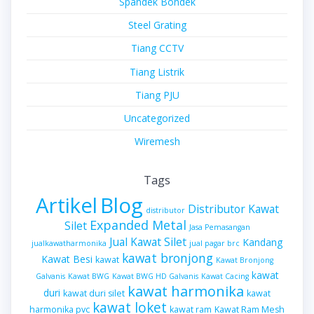
Spandek Bondek
Steel Grating
Tiang CCTV
Tiang Listrik
Tiang PJU
Uncategorized
Wiremesh
Tags
Artikel
Blog
Distributor Kawat
distributor
Expanded Metal
Silet
Jasa Pemasangan
Jual Kawat Silet
Kandang
jualkawatharmonika
jual pagar brc
kawat bronjong
Kawat Besi
kawat
Kawat Bronjong
kawat
Galvanis
Kawat BWG
Kawat BWG HD Galvanis
Kawat Cacing
kawat harmonika
duri
kawat duri silet
kawat
kawat loket
harmonika pvc
kawat ram
Kawat Ram Mesh