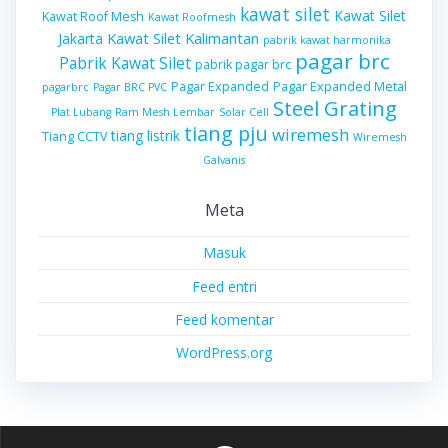
kawat silet
Kawat Silet
Kawat Roof Mesh
Kawat Roofmesh
Kawat Silet Kalimantan
Jakarta
pabrik kawat harmonika
pagar brc
Pabrik Kawat Silet
pabrik pagar brc
Pagar Expanded
Pagar Expanded Metal
pagarbrc
Pagar BRC PVC
Steel Grating
Plat Lubang
Ram Mesh Lembar
Solar Cell
tiang pju
wiremesh
tiang listrik
Tiang CCTV
Wiremesh
Galvanis
Meta
Masuk
Feed entri
Feed komentar
WordPress.org