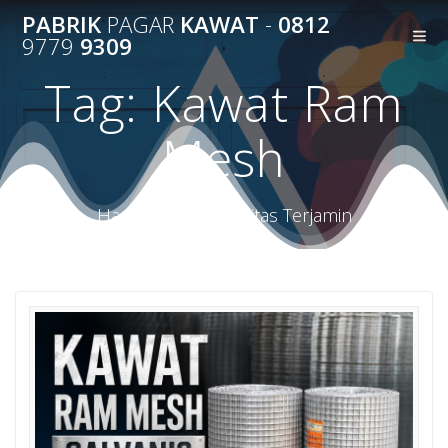
Skip
PABRIK
PAGAR
KAWAT
-
0812
to
9779
9309
content
Tag:
Kawat Ram
Mesh
Harga Terbaik Kualitas Terjamin