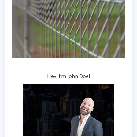
Hey! I’m John Doe!