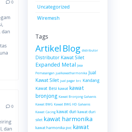
0
Uncategorized
logam
Wiremesh
i,
, dan
Tags
Artikel
Blog
tas
distributor
guna
Distributor Kawat Silet
Expanded Metal
Jasa
Jual
Pemasangan
jualkawatharmonika
Kawat Silet
Kandang
jual pagar brc
kawat
Kawat Besi
kawat
bronjong
Kawat Bronjong Galvanis
Kawat BWG
Kawat BWG HD Galvanis
0
kawat duri
kawat duri
Kawat Cacing
kawat harmonika
silet
eiring
kawat
kawat harmonika pvc
l, dan