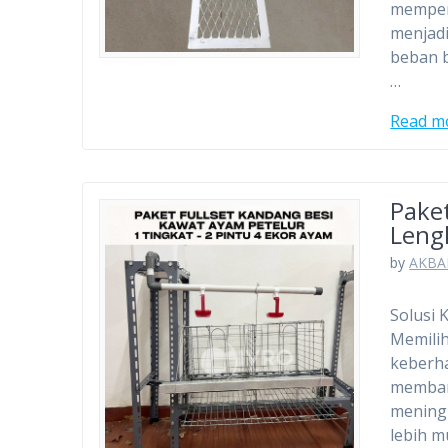
memperl
menjadi
beban b
…
Read m
Pake
Leng
by
AKBA
Solusi 
Memilih
keberha
memban
meningk
lebih m