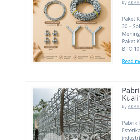
by
AKBA
Paket K
30 – So
Meningk
Paket K
BTO 10 
Read m
Pabr
Kuali
by
AKBA
Pabrik 
Esteti
industr