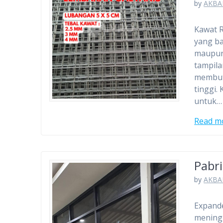
by
AKBA
Kawat 
yang ba
maupun 
tampila
membut
tinggi.
untuk…
Read m
Pabr
by
AKBA
Expande
meningk