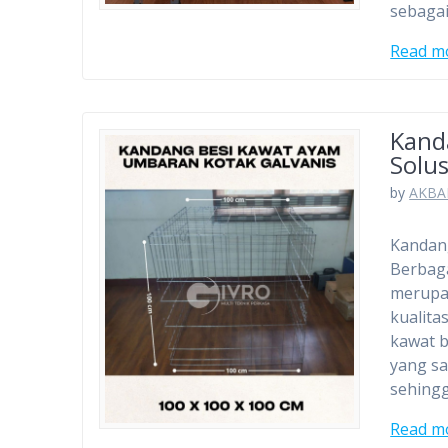
sebaga
Read m
Kand
Solus
by
AKBA
Kandang
Berbag
merupa
kualita
kawat b
yang sa
sehing
Read m