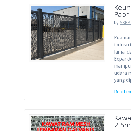
Keun
Pabr
by
AKBA
Keaman
industr
lama, d
Expande
mampu 
udara m
yang d
Read m
Kawa
2.5m