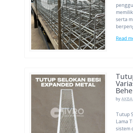
penggun
memilik
serta 
berpen
Read m
Tutu
Varia
Behe
by
AKBA
Tutup S
Lama T
sistem 