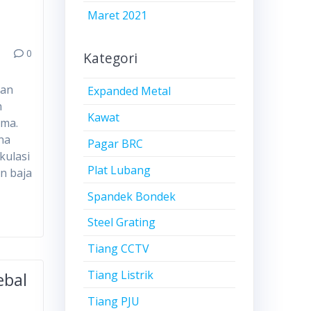
Maret 2021
0
Kategori
gan
Expanded Metal
n
Kawat
ama.
na
Pagar BRC
kulasi
Plat Lubang
n baja
Spandek Bondek
Steel Grating
Tiang CCTV
Tiang Listrik
ebal
Tiang PJU