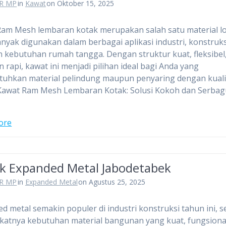
R MP
in
Kawat
on Oktober 15, 2025
Ram Mesh lembaran kotak merupakan salah satu material 
nyak digunakan dalam berbagai aplikasi industri, konstruks
kebutuhan rumah tangga. Dengan struktur kuat, fleksibel
n rapi, kawat ini menjadi pilihan ideal bagi Anda yang
uhkan material pelindung maupun penyaring dengan kuali
 Kawat Ram Mesh Lembaran Kotak: Solusi Kokoh dan Serba
ore
ik Expanded Metal Jabodetabek
R MP
in
Expanded Metal
on Agustus 25, 2025
d metal semakin populer di industri konstruksi tahun ini, s
atnya kebutuhan material bangunan yang kuat, fungsiona