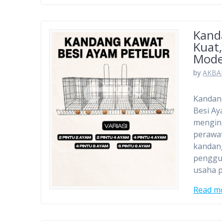
Kand
Kuat
Mod
by
AKBA
Kandang
Besi Ay
menging
perawat
kandang
penggu
usaha 
Read m