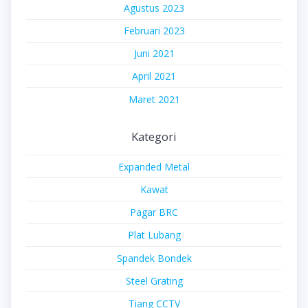
Agustus 2023
Februari 2023
Juni 2021
April 2021
Maret 2021
Kategori
Expanded Metal
Kawat
Pagar BRC
Plat Lubang
Spandek Bondek
Steel Grating
Tiang CCTV