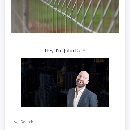
Hey! I’m John Doe!
Search
for: