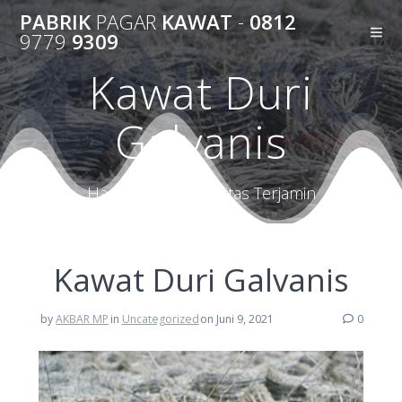
Skip
PABRIK
PAGAR
KAWAT
-
0812
to
9779
9309
content
Kawat Duri
Galvanis
Harga Terbaik Kualitas Terjamin
Kawat Duri Galvanis
by
AKBAR MP
in
Uncategorized
on Juni 9, 2021
0