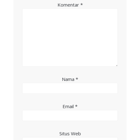
Komentar
*
Nama
*
Email
*
Situs Web