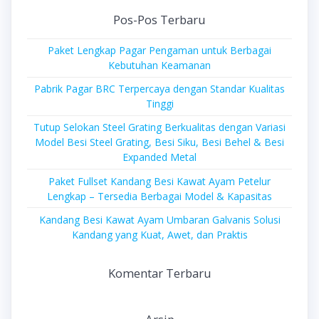
Pos-Pos Terbaru
Paket Lengkap Pagar Pengaman untuk Berbagai
Kebutuhan Keamanan
Pabrik Pagar BRC Terpercaya dengan Standar Kualitas
Tinggi
Tutup Selokan Steel Grating Berkualitas dengan Variasi
Model Besi Steel Grating, Besi Siku, Besi Behel & Besi
Expanded Metal
Paket Fullset Kandang Besi Kawat Ayam Petelur
Lengkap – Tersedia Berbagai Model & Kapasitas
Kandang Besi Kawat Ayam Umbaran Galvanis Solusi
Kandang yang Kuat, Awet, dan Praktis
Komentar Terbaru