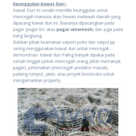
Keunggulan Kawat Duri :
Kawat Duri Ini sendiri memiliki keunggulan untuk
mencegah manusia atau hewan melewati daerah yang
dipasang kawat duri ini. Biasanya dipasangkan pada
pagar (pagar brc atau
pagar wiremesh
) dan juga pada
tiang langsung.
Bahkan pihak keamanan seperti polisi dan satpol pp
sering menggunakan kawat duri untuk mencegah
demonstrasi. Kawat duri Paling banyak dipakai pada
rumah tinggal (untuk mencegah orang jahat memanjat
pagar), peternakan (mencegah predator masuk),
padang rumput, jalan, atau proyek konstruksi untuk
mengamankan property.