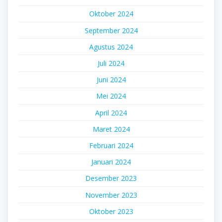
Oktober 2024
September 2024
Agustus 2024
Juli 2024
Juni 2024
Mei 2024
April 2024
Maret 2024
Februari 2024
Januari 2024
Desember 2023
November 2023
Oktober 2023