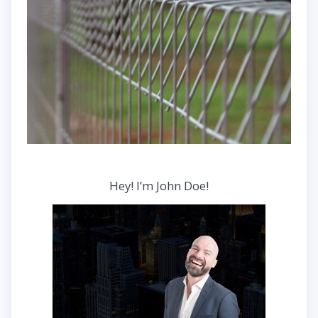
Hey! I’m John Doe!