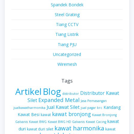
Spandek Bondek
Steel Grating
Tiang CCTV
Tiang Listrik
Tiang PJU
Uncategorized
Wiremesh
Tags
Artikel
Blog
Distributor Kawat
distributor
Expanded Metal
Silet
Jasa Pemasangan
Jual Kawat Silet
Kandang
jualkawatharmonika
jual pagar brc
kawat bronjong
Kawat Besi
kawat
Kawat Bronjong
kawat
Galvanis
Kawat BWG
Kawat BWG HD Galvanis
Kawat Cacing
kawat harmonika
duri
kawat duri silet
kawat