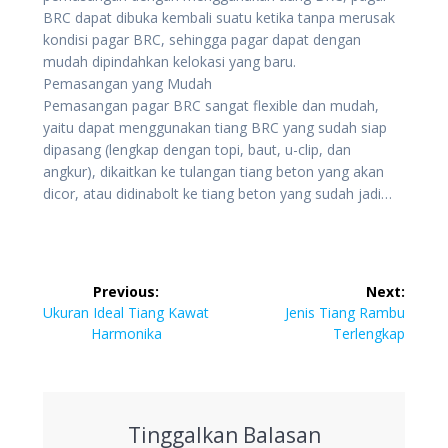
BRC dapat dibuka kembali suatu ketika tanpa merusak
kondisi pagar BRC, sehingga pagar dapat dengan
mudah dipindahkan kelokasi yang baru.
Pemasangan yang Mudah
Pemasangan pagar BRC sangat flexible dan mudah,
yaitu dapat menggunakan tiang BRC yang sudah siap
dipasang (lengkap dengan topi, baut, u-clip, dan
angkur), dikaitkan ke tulangan tiang beton yang akan
dicor, atau didinabolt ke tiang beton yang sudah jadi…
Navigasi
Previous:
Next:
pos
Previous
Next
Ukuran Ideal Tiang Kawat
Jenis Tiang Rambu
post:
post:
Harmonika
Terlengkap
Tinggalkan Balasan