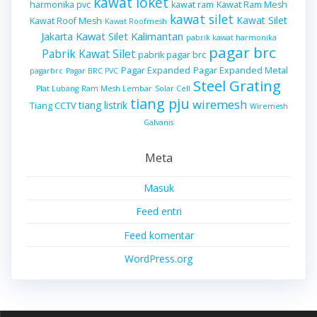
kawat loket
harmonika pvc
kawat ram
Kawat Ram Mesh
kawat silet
Kawat Silet
Kawat Roof Mesh
Kawat Roofmesh
Kawat Silet Kalimantan
Jakarta
pabrik kawat harmonika
pagar brc
Pabrik Kawat Silet
pabrik pagar brc
Pagar Expanded
Pagar Expanded Metal
pagarbrc
Pagar BRC PVC
Steel Grating
Plat Lubang
Ram Mesh Lembar
Solar Cell
tiang pju
wiremesh
tiang listrik
Tiang CCTV
Wiremesh
Galvanis
Meta
Masuk
Feed entri
Feed komentar
WordPress.org