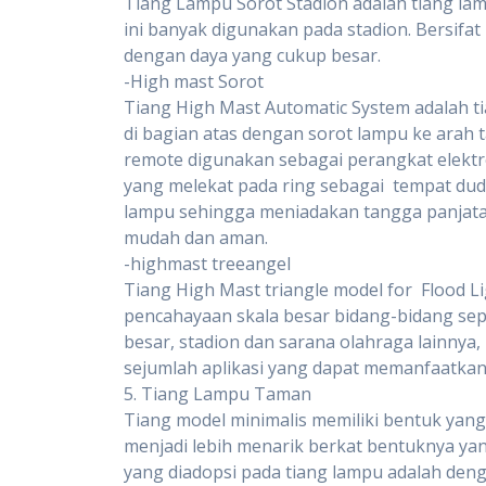
Tiang Lampu Sorot Stadion adalah tiang la
ini banyak digunakan pada stadion. Bersi
dengan daya yang cukup besar.
-High mast Sorot
Tiang High Mast Automatic System adalah t
di bagian atas dengan sorot lampu ke arah ta
remote digunakan sebagai perangkat elekt
yang melekat pada ring sebagai tempat du
lampu sehingga meniadakan tangga panjatan 
mudah dan aman.
-highmast treeangel
Tiang High Mast triangle model for Flood Li
pencahayaan skala besar bidang-bidang sep
besar, stadion dan sarana olahraga lainnya,
sejumlah aplikasi yang dapat memanfaatkan
5. Tiang Lampu Taman
Tiang model minimalis memiliki bentuk yan
menjadi lebih menarik berkat bentuknya ya
yang diadopsi pada tiang lampu adalah d