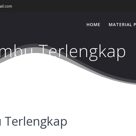
il.com
HOME
MATERIAL 
ambu Terlengkap
u Terlengkap