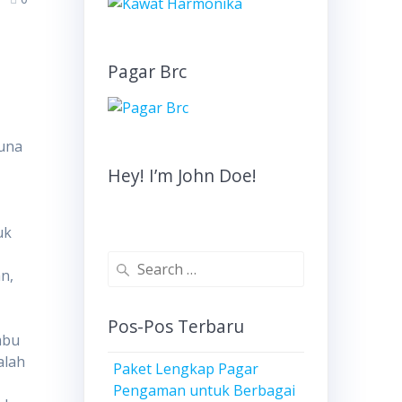
Pagar Brc
guna
Hey! I’m John Doe!
uk
Search
n,
for:
Pos-Pos Terbaru
mbu
alah
Paket Lengkap Pagar
Pengaman untuk Berbagai