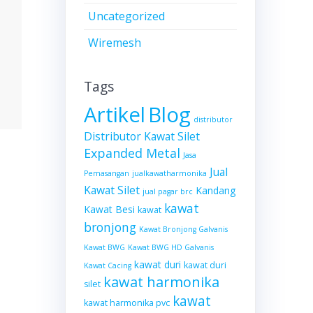
Uncategorized
Wiremesh
Tags
Artikel
Blog
distributor
Distributor Kawat Silet
Expanded Metal
Jasa
Jual
Pemasangan
jualkawatharmonika
Kawat Silet
Kandang
jual pagar brc
kawat
Kawat Besi
kawat
bronjong
Kawat Bronjong Galvanis
Kawat BWG
Kawat BWG HD Galvanis
kawat duri
kawat duri
Kawat Cacing
kawat harmonika
silet
kawat
kawat harmonika pvc