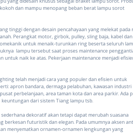
mpu yang didesain khusus sebagai braket lampu sorot. Prod
fat kokoh dan mampu menopang beban berat lampu sorot
iang tinggi dengan desain pencahayaan yang melekat pada 
nah. Perangkat motor, girbok, pulley, sling baja, kabel dan
romekanik untuk menaik-turunkan ring beserta seluruh la
duknya lampu tersebut saat proses maintenance pengganti
untuk naik ke atas. Pekerjaan maintenance menjadi efisie
ghting telah menjadi cara yang populer dan efisien untuk
erti: apron bandara, dermaga pelabuhan, kawasan industri
 pusat perbelanjaan, area taman kota dan area parkir. Ada p
 keuntungan dari sistem Tiang lampu tsb.
g sederhana dekoratif akan tetapi dapat merubah suasana
ng berkesan futuristik dan elegan. Pada umumnya aksen ant
engan menyematkan ornamen-ornamen lengkungan yang