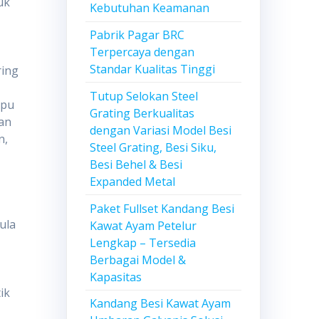
uk
Kebutuhan Keamanan
Pabrik Pagar BRC
Terpercaya dengan
Standar Kualitas Tinggi
ring
Tutup Selokan Steel
mpu
Grating Berkualitas
an
dengan Variasi Model Besi
n,
Steel Grating, Besi Siku,
Besi Behel & Besi
Expanded Metal
Paket Fullset Kandang Besi
ula
Kawat Ayam Petelur
Lengkap – Tersedia
Berbagai Model &
Kapasitas
ik
Kandang Besi Kawat Ayam