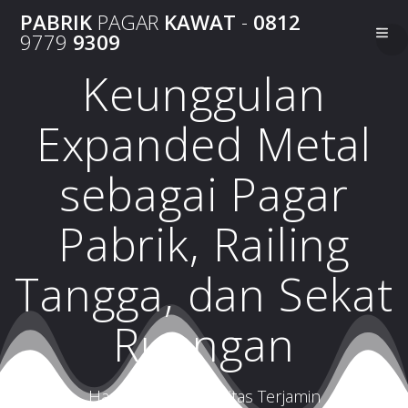
Skip
PABRIK
PAGAR
KAWAT
-
0812
to
9779
9309
content
Keunggulan
Expanded Metal
sebagai Pagar
Pabrik, Railing
Tangga, dan Sekat
Ruangan
Harga Terbaik Kualitas Terjamin