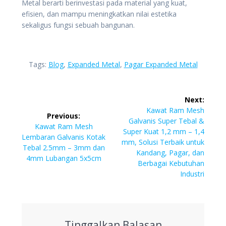
Metal berarti berinvestasi pada material yang kuat,
efisien, dan mampu meningkatkan nilai estetika
sekaligus fungsi sebuah bangunan.
Tags:
Blog
,
Expanded Metal
,
Pagar Expanded Metal
Navigasi
Next:
pos
Next
Kawat Ram Mesh
Previous:
post:
Galvanis Super Tebal &
Previous
Kawat Ram Mesh
Super Kuat 1,2 mm – 1,4
post:
Lembaran Galvanis Kotak
mm, Solusi Terbaik untuk
Tebal 2.5mm – 3mm dan
Kandang, Pagar, dan
4mm Lubangan 5x5cm
Berbagai Kebutuhan
Industri
Tinggalkan Balasan