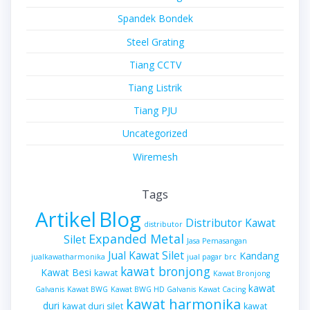
Spandek Bondek
Steel Grating
Tiang CCTV
Tiang Listrik
Tiang PJU
Uncategorized
Wiremesh
Tags
Artikel
Blog
Distributor Kawat
distributor
Expanded Metal
Silet
Jasa Pemasangan
Jual Kawat Silet
Kandang
jualkawatharmonika
jual pagar brc
kawat bronjong
Kawat Besi
kawat
Kawat Bronjong
kawat
Galvanis
Kawat BWG
Kawat BWG HD Galvanis
Kawat Cacing
kawat harmonika
duri
kawat duri silet
kawat