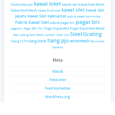
kawat loket
harmonika pvc
kawat ram
Kawat Ram Mesh
kawat silet
Kawat Silet
Kawat Roof Mesh
Kawat Roofmesh
Kawat Silet Kalimantan
Jakarta
pabrik kawat harmonika
pagar brc
Pabrik Kawat Silet
pabrik pagar brc
Pagar Expanded
Pagar Expanded Metal
pagarbrc
Pagar BRC PVC
Steel Grating
Plat Lubang
Ram Mesh Lembar
Solar Cell
tiang pju
wiremesh
tiang listrik
Tiang CCTV
Wiremesh
Galvanis
Meta
Masuk
Feed entri
Feed komentar
WordPress.org