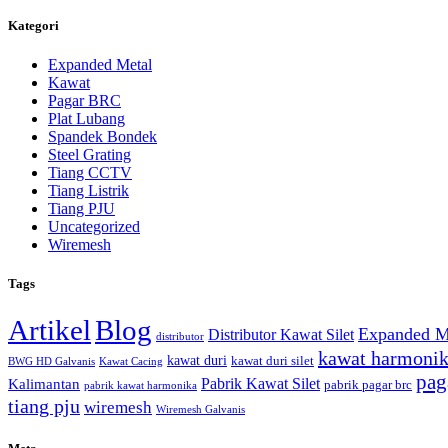
Kategori
Expanded Metal
Kawat
Pagar BRC
Plat Lubang
Spandek Bondek
Steel Grating
Tiang CCTV
Tiang Listrik
Tiang PJU
Uncategorized
Wiremesh
Tags
Artikel
Blog
Expanded M
Distributor Kawat Silet
distributor
kawat harmoni
kawat duri
kawat duri silet
BWG HD Galvanis
Kawat Cacing
pag
Pabrik Kawat Silet
Kalimantan
pabrik pagar brc
pabrik kawat harmonika
tiang pju
wiremesh
Wiremesh Galvanis