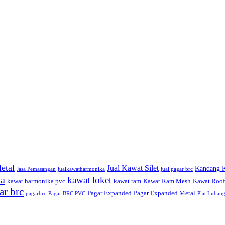
etal
Jual Kawat Silet
Kandang K
Jasa Pemasangan
jualkawatharmonika
jual pagar brc
ka
kawat loket
kawat harmonika pvc
kawat ram
Kawat Ram Mesh
Kawat Roo
ar brc
Pagar Expanded
Pagar Expanded Metal
pagarbrc
Pagar BRC PVC
Plat Luban