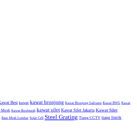
kawat bronjong
awat Besi
kawat
Kawat Bronjong Galvanis
Kawat BWG
Kawat
kawat silet
Kawat Silet
Kawat Silet Jakarta
f Mesh
Kawat Roofmesh
Steel Grating
tiang listrik
Tiang CCTV
g
Ram Mesh Lembar
Solar Cell