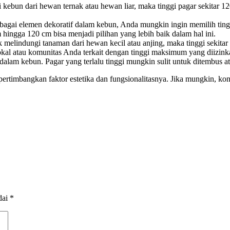
i kebun dari hewan ternak atau hewan liar, maka tinggi pagar sekitar 1
ebagai elemen dekoratif dalam kebun, Anda mungkin ingin memilih tin
hingga 120 cm bisa menjadi pilihan yang lebih baik dalam hal ini.
uk melindungi tanaman dari hewan kecil atau anjing, maka tinggi seki
okal atau komunitas Anda terkait dengan tinggi maksimum yang diizink
lam kebun. Pagar yang terlalu tinggi mungkin sulit untuk ditembus atau
pertimbangkan faktor estetika dan fungsionalitasnya. Jika mungkin, ko
dai
*