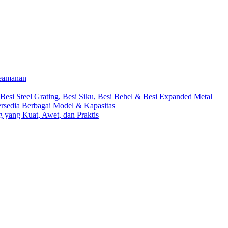
Keamanan
 Besi Steel Grating, Besi Siku, Besi Behel & Besi Expanded Metal
rsedia Berbagai Model & Kapasitas
yang Kuat, Awet, dan Praktis