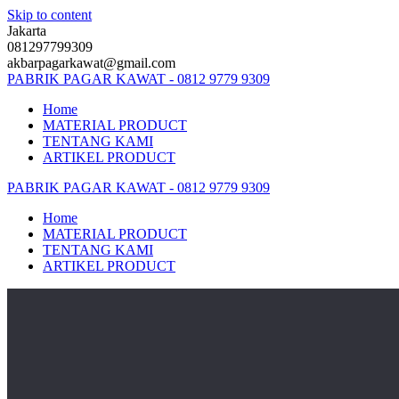
Skip to content
Jakarta
081297799309
akbarpagarkawat@gmail.com
PABRIK
PAGAR
KAWAT
-
0812
9779
9309
Home
MATERIAL PRODUCT
TENTANG KAMI
ARTIKEL PRODUCT
PABRIK
PAGAR
KAWAT
-
0812
9779
9309
Home
MATERIAL PRODUCT
TENTANG KAMI
ARTIKEL PRODUCT