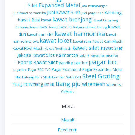
Expanded Metal
Silet
Jasa Pemasangan
Jual Kawat Silet
Kandang
jualkawatharmonika
jual pagar brc
kawat bronjong
Kawat Besi
kawat
Kawat Bronjong
kawat
Galvanis
Kawat BWG
Kawat BWG HD Galvanis
Kawat Cacing
kawat harmonika
duri
kawat duri silet
kawat
kawat loket
harmonika pvc
kawat ram
Kawat Ram Mesh
kawat silet
Kawat Silet
Kawat Roof Mesh
Kawat Roofmesh
Kawat Silet Kalimantan
Jakarta
pabrik kawat harmonika
pagar brc
Pabrik Kawat Silet
pabrik pagar brc
Pagar Expanded
Pagar Expanded Metal
pagarbrc
Pagar BRC PVC
Steel Grating
Plat Lubang
Ram Mesh Lembar
Solar Cell
tiang pju
wiremesh
tiang listrik
Tiang CCTV
Wiremesh
Galvanis
Meta
Masuk
Feed entri