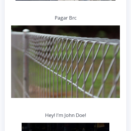
Pagar Brc
Hey! I’m John Doe!