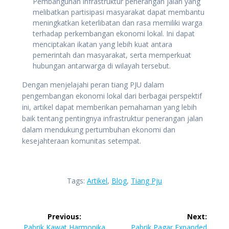
Pembangunan infrastruktur penerangan jalan yang
melibatkan partisipasi masyarakat dapat membantu
meningkatkan keterlibatan dan rasa memiliki warga
terhadap perkembangan ekonomi lokal. Ini dapat
menciptakan ikatan yang lebih kuat antara
pemerintah dan masyarakat, serta memperkuat
hubungan antarwarga di wilayah tersebut.
Dengan menjelajahi peran tiang PJU dalam
pengembangan ekonomi lokal dari berbagai perspektif
ini, artikel dapat memberikan pemahaman yang lebih
baik tentang pentingnya infrastruktur penerangan jalan
dalam mendukung pertumbuhan ekonomi dan
kesejahteraan komunitas setempat.
Tags:
Artikel
,
Blog
,
Tiang Pju
Navigasi
Previous:
Next:
Previous
Next
Pabrik Kawat Harmonika
Pabrik Pagar Expanded