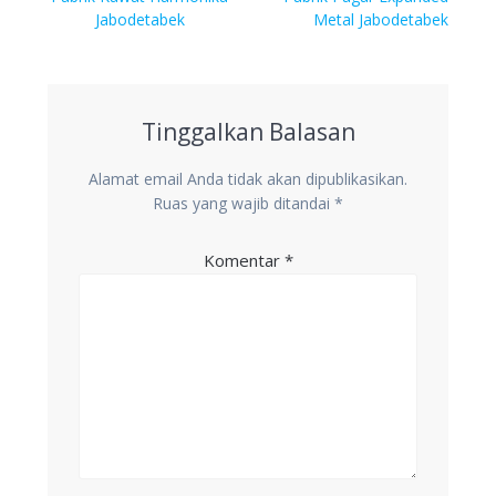
pos
post:
post:
Jabodetabek
Metal Jabodetabek
Tinggalkan Balasan
Alamat email Anda tidak akan dipublikasikan.
Ruas yang wajib ditandai
*
Komentar
*