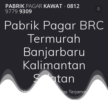
Skip
PABRIK
PAGAR
KAWAT
-
0812
to
9779
9309
content
Pabrik Pagar BRC
Termurah
Banjarbaru
Kalimantan
Selatan
Harga Terbaik Kualitas Terjamin