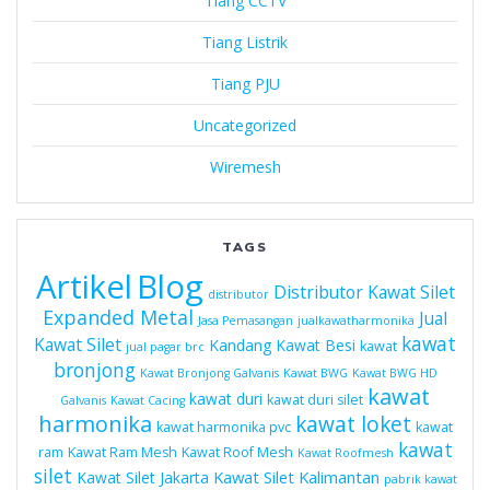
Tiang CCTV
Tiang Listrik
Tiang PJU
Uncategorized
Wiremesh
TAGS
Artikel
Blog
Distributor Kawat Silet
distributor
Expanded Metal
Jual
Jasa Pemasangan
jualkawatharmonika
kawat
Kawat Silet
Kandang Kawat Besi
kawat
jual pagar brc
bronjong
Kawat Bronjong Galvanis
Kawat BWG
Kawat BWG HD
kawat
kawat duri
kawat duri silet
Galvanis
Kawat Cacing
harmonika
kawat loket
kawat harmonika pvc
kawat
kawat
ram
Kawat Ram Mesh
Kawat Roof Mesh
Kawat Roofmesh
silet
Kawat Silet Kalimantan
Kawat Silet Jakarta
pabrik kawat