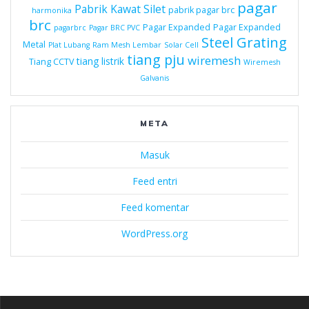
pagar
Pabrik Kawat Silet
pabrik pagar brc
harmonika
brc
Pagar Expanded
Pagar Expanded
pagarbrc
Pagar BRC PVC
Steel Grating
Metal
Plat Lubang
Ram Mesh Lembar
Solar Cell
tiang pju
wiremesh
tiang listrik
Tiang CCTV
Wiremesh
Galvanis
META
Masuk
Feed entri
Feed komentar
WordPress.org