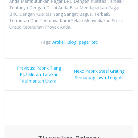
Anda Membutuhkan Pagar BRC Dengan Kualitas Terbaik?
Tentunya Dengan Disini Anda Bisa Mendapatkan Pagar
BRC Dengan Kualitas Yang Sangat Bagus, Terbaik,
Termurah Dan Tentunya Kami Selalu Menyediakan Stock
Untuk Kebutuhan Proyek Anda.
Tags:
Artikel
,
Blog
,
pagar brc
Navigasi
Previous
Previous:
Pabrik Tiang
Next
Next:
Pabrik Steel Grating
pos
post:
PJU Murah Tarakan
post:
Semarang Jawa Tengah
Kalimantan Utara