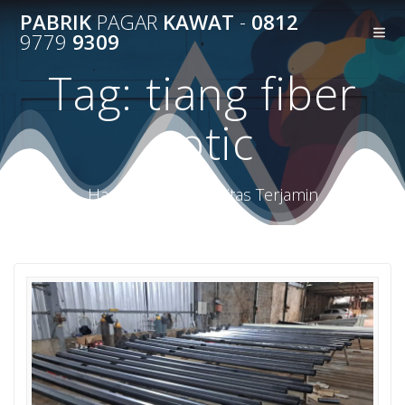
Skip
PABRIK
PAGAR
KAWAT
-
0812
to
9779
9309
content
Tag:
tiang fiber
optic
Harga Terbaik Kualitas Terjamin