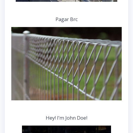
Pagar Brc
Hey! I’m John Doe!