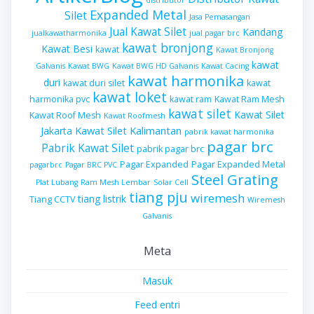
Expanded Metal
Silet
Jasa Pemasangan
Jual Kawat Silet
Kandang
jualkawatharmonika
jual pagar brc
kawat bronjong
Kawat Besi
kawat
Kawat Bronjong
kawat
Galvanis
Kawat BWG
Kawat BWG HD Galvanis
Kawat Cacing
kawat harmonika
duri
kawat duri silet
kawat
kawat loket
harmonika pvc
kawat ram
Kawat Ram Mesh
kawat silet
Kawat Silet
Kawat Roof Mesh
Kawat Roofmesh
Kawat Silet Kalimantan
Jakarta
pabrik kawat harmonika
pagar brc
Pabrik Kawat Silet
pabrik pagar brc
Pagar Expanded
Pagar Expanded Metal
pagarbrc
Pagar BRC PVC
Steel Grating
Plat Lubang
Ram Mesh Lembar
Solar Cell
tiang pju
wiremesh
tiang listrik
Tiang CCTV
Wiremesh
Galvanis
Meta
Masuk
Feed entri