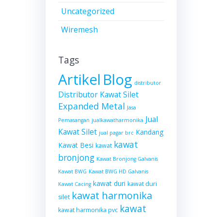
Uncategorized
Wiremesh
Tags
Artikel
Blog
distributor
Distributor Kawat Silet
Expanded Metal
Jasa
Jual
Pemasangan
jualkawatharmonika
Kawat Silet
Kandang
jual pagar brc
kawat
Kawat Besi
kawat
bronjong
Kawat Bronjong Galvanis
Kawat BWG
Kawat BWG HD Galvanis
kawat duri
kawat duri
Kawat Cacing
kawat harmonika
silet
kawat
kawat harmonika pvc