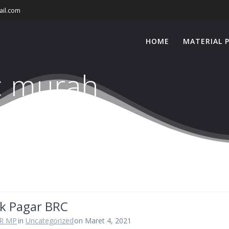
il.com
HOME
MATERIAL 
c murah
ik Pagar BRC
R MP
in
Uncategorized
on Maret 4, 2021