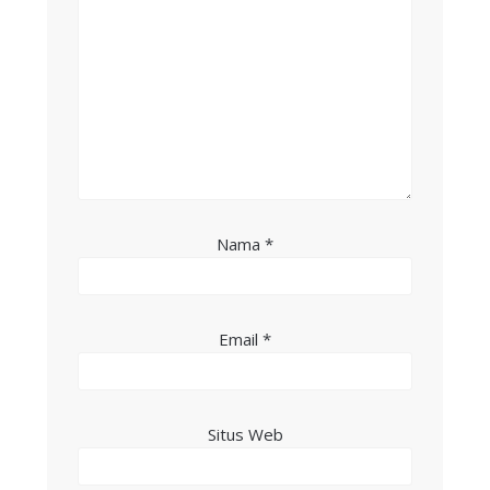
Nama
*
Email
*
Situs Web