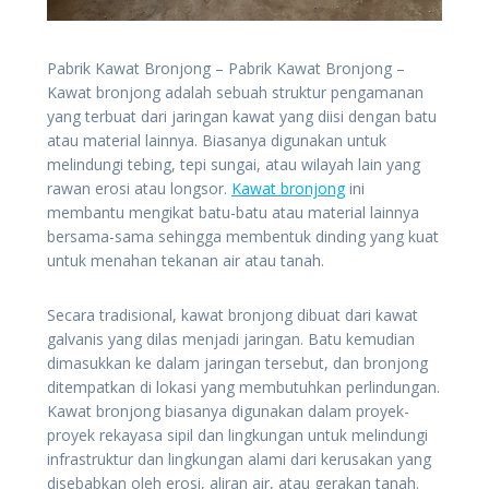
Pabrik Kawat Bronjong – Pabrik Kawat Bronjong –
Kawat bronjong adalah sebuah struktur pengamanan
yang terbuat dari jaringan kawat yang diisi dengan batu
atau material lainnya. Biasanya digunakan untuk
melindungi tebing, tepi sungai, atau wilayah lain yang
rawan erosi atau longsor.
Kawat bronjong
ini
membantu mengikat batu-batu atau material lainnya
bersama-sama sehingga membentuk dinding yang kuat
untuk menahan tekanan air atau tanah.
Secara tradisional, kawat bronjong dibuat dari kawat
galvanis yang dilas menjadi jaringan. Batu kemudian
dimasukkan ke dalam jaringan tersebut, dan bronjong
ditempatkan di lokasi yang membutuhkan perlindungan.
Kawat bronjong biasanya digunakan dalam proyek-
proyek rekayasa sipil dan lingkungan untuk melindungi
infrastruktur dan lingkungan alami dari kerusakan yang
disebabkan oleh erosi, aliran air, atau gerakan tanah.