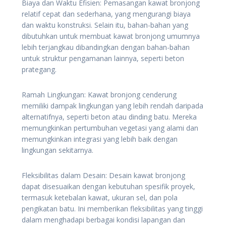
Biaya dan Waktu Efisien: Pemasangan kawat bronjong
relatif cepat dan sederhana, yang mengurangi biaya
dan waktu konstruksi. Selain itu, bahan-bahan yang
dibutuhkan untuk membuat kawat bronjong umumnya
lebih terjangkau dibandingkan dengan bahan-bahan
untuk struktur pengamanan lainnya, seperti beton
prategang.
Ramah Lingkungan: Kawat bronjong cenderung
memiliki dampak lingkungan yang lebih rendah daripada
alternatifnya, seperti beton atau dinding batu. Mereka
memungkinkan pertumbuhan vegetasi yang alami dan
memungkinkan integrasi yang lebih baik dengan
lingkungan sekitarnya.
Fleksibilitas dalam Desain: Desain kawat bronjong
dapat disesuaikan dengan kebutuhan spesifik proyek,
termasuk ketebalan kawat, ukuran sel, dan pola
pengikatan batu. Ini memberikan fleksibilitas yang tinggi
dalam menghadapi berbagai kondisi lapangan dan