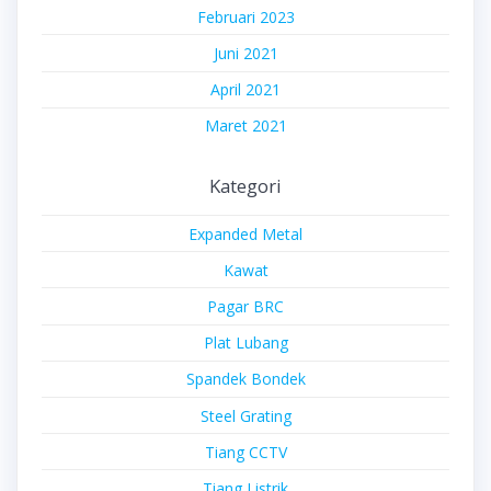
Februari 2023
Juni 2021
April 2021
Maret 2021
Kategori
Expanded Metal
Kawat
Pagar BRC
Plat Lubang
Spandek Bondek
Steel Grating
Tiang CCTV
Tiang Listrik