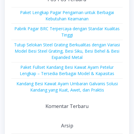
Paket Lengkap Pagar Pengaman untuk Berbagai
Kebutuhan Keamanan
Pabrik Pagar BRC Terpercaya dengan Standar Kualitas
Tinggi
Tutup Selokan Steel Grating Berkualitas dengan Variasi
Model Besi Steel Grating, Besi Siku, Besi Behel & Besi
Expanded Metal
Paket Fullset Kandang Besi Kawat Ayam Petelur
Lengkap – Tersedia Berbagai Model & Kapasitas
Kandang Besi Kawat Ayam Umbaran Galvanis Solusi
Kandang yang Kuat, Awet, dan Praktis
Komentar Terbaru
Arsip