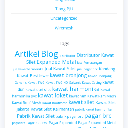
Tiang PJU
Uncategorized
Wiremesh
Tags
Artikel
Blog
Distributor Kawat
distributor
Expanded Metal
Silet
Jasa Pemasangan
Jual Kawat Silet
Kandang
jualkawatharmonika
jual pagar brc
kawat bronjong
Kawat Besi
kawat
Kawat Bronjong
kawat
Galvanis
Kawat BWG
Kawat BWG HD Galvanis
Kawat Cacing
kawat harmonika
duri
kawat duri silet
kawat
kawat loket
harmonika pvc
kawat ram
Kawat Ram Mesh
kawat silet
Kawat Silet
Kawat Roof Mesh
Kawat Roofmesh
Kawat Silet Kalimantan
Jakarta
pabrik kawat harmonika
pagar brc
Pabrik Kawat Silet
pabrik pagar brc
Pagar Expanded
Pagar Expanded Metal
pagarbrc
Pagar BRC PVC