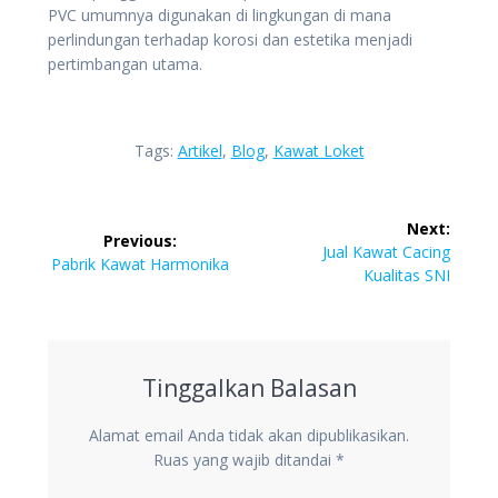
PVC umumnya digunakan di lingkungan di mana
perlindungan terhadap korosi dan estetika menjadi
pertimbangan utama.
Tags:
Artikel
,
Blog
,
Kawat Loket
Navigasi
Next:
Previous:
pos
Next
Jual Kawat Cacing
Previous
Pabrik Kawat Harmonika
post:
Kualitas SNI
post:
Tinggalkan Balasan
Alamat email Anda tidak akan dipublikasikan.
Ruas yang wajib ditandai
*