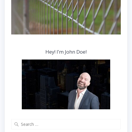
Hey! I’m John Doe!
Search
for: