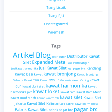
Tiang Listrik
Tiang PJU
Uncategorized
Wiremesh
Tags
Artikel
Blog
Distributor Kawat
distributor
Expanded Metal
Silet
Jasa Pemasangan
Jual Kawat Silet
Kandang
jualkawatharmonika
jual pagar brc
kawat bronjong
Kawat Besi
kawat
Kawat Bronjong
kawat
Galvanis
Kawat BWG
Kawat BWG HD Galvanis
Kawat Cacing
kawat harmonika
duri
kawat duri silet
kawat
kawat loket
harmonika pvc
kawat ram
Kawat Ram Mesh
kawat silet
Kawat Silet
Kawat Roof Mesh
Kawat Roofmesh
Kawat Silet Kalimantan
Jakarta
pabrik kawat harmonika
pagar brc
Pabrik Kawat Silet
pabrik pagar brc