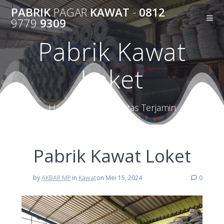
Skip
PABRIK
PAGAR
KAWAT
-
0812
to
9779
9309
content
Pabrik Kawat
Loket
Harga Terbaik Kualitas Terjamin
Pabrik Kawat Loket
by
AKBAR MP
in
Kawat
on Mei 15, 2024
0