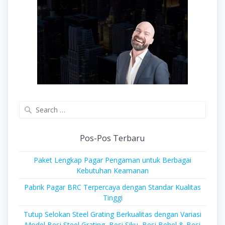
Search
for:
Pos-Pos Terbaru
Paket Lengkap Pagar Pengaman untuk Berbagai
Kebutuhan Keamanan
Pabrik Pagar BRC Terpercaya dengan Standar Kualitas
Tinggi
Tutup Selokan Steel Grating Berkualitas dengan Variasi
Model Besi Steel Grating, Besi Siku, Besi Behel & Besi