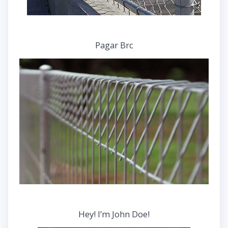
Pagar Brc
Hey! I’m John Doe!