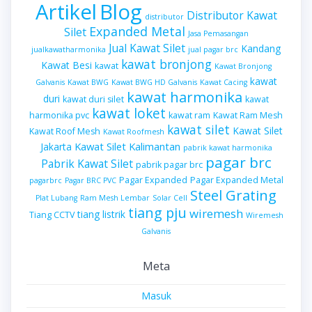
Artikel
Blog
Distributor Kawat
distributor
Expanded Metal
Silet
Jasa Pemasangan
Jual Kawat Silet
Kandang
jualkawatharmonika
jual pagar brc
kawat bronjong
Kawat Besi
kawat
Kawat Bronjong
kawat
Galvanis
Kawat BWG
Kawat BWG HD Galvanis
Kawat Cacing
kawat harmonika
duri
kawat duri silet
kawat
kawat loket
harmonika pvc
kawat ram
Kawat Ram Mesh
kawat silet
Kawat Silet
Kawat Roof Mesh
Kawat Roofmesh
Kawat Silet Kalimantan
Jakarta
pabrik kawat harmonika
pagar brc
Pabrik Kawat Silet
pabrik pagar brc
Pagar Expanded
Pagar Expanded Metal
pagarbrc
Pagar BRC PVC
Steel Grating
Plat Lubang
Ram Mesh Lembar
Solar Cell
tiang pju
wiremesh
tiang listrik
Tiang CCTV
Wiremesh
Galvanis
Meta
Masuk