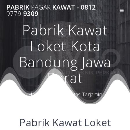
Skip
PABRIK
PAGAR
KAWAT
-
0812
to
9779
9309
content
Pabrik Kawat
Loket Kota
Bandung Jawa
Barat
Harga Terbaik Kualitas Terjamin
Pabrik Kawat Loket