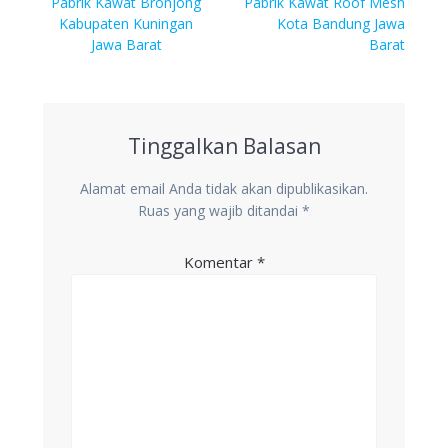
pos
Previous
Next
Pabrik Kawat Bronjong
Pabrik Kawat Roof Mesh
post:
post:
Kabupaten Kuningan
Kota Bandung Jawa
Jawa Barat
Barat
Tinggalkan Balasan
Alamat email Anda tidak akan dipublikasikan.
Ruas yang wajib ditandai
*
Komentar
*