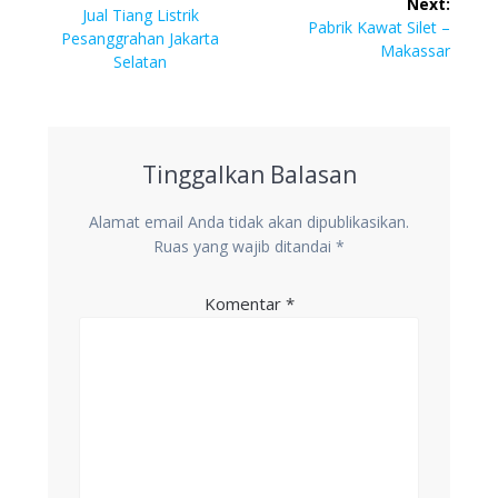
Next:
pos
Previous
Jual Tiang Listrik
Next
Pabrik Kawat Silet –
post:
Pesanggrahan Jakarta
post:
Makassar
Selatan
Tinggalkan Balasan
Alamat email Anda tidak akan dipublikasikan.
Ruas yang wajib ditandai
*
Komentar
*