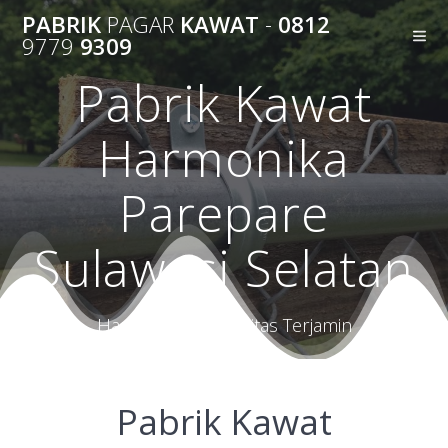
Skip
PABRIK
PAGAR
KAWAT
-
0812
to
9779
9309
content
Pabrik Kawat
Harmonika
Parepare
Sulawesi Selatan
Harga Terbaik Kualitas Terjamin
Pabrik Kawat