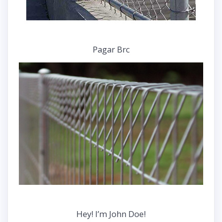
Pagar Brc
Hey! I’m John Doe!