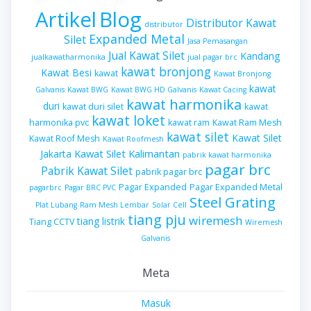
Artikel
Blog
Distributor Kawat
distributor
Expanded Metal
Silet
Jasa Pemasangan
Jual Kawat Silet
Kandang
jualkawatharmonika
jual pagar brc
kawat bronjong
Kawat Besi
kawat
Kawat Bronjong
kawat
Galvanis
Kawat BWG
Kawat BWG HD Galvanis
Kawat Cacing
kawat harmonika
duri
kawat duri silet
kawat
kawat loket
harmonika pvc
kawat ram
Kawat Ram Mesh
kawat silet
Kawat Silet
Kawat Roof Mesh
Kawat Roofmesh
Kawat Silet Kalimantan
Jakarta
pabrik kawat harmonika
pagar brc
Pabrik Kawat Silet
pabrik pagar brc
Pagar Expanded
Pagar Expanded Metal
pagarbrc
Pagar BRC PVC
Steel Grating
Plat Lubang
Ram Mesh Lembar
Solar Cell
tiang pju
wiremesh
tiang listrik
Tiang CCTV
Wiremesh
Galvanis
Meta
Masuk