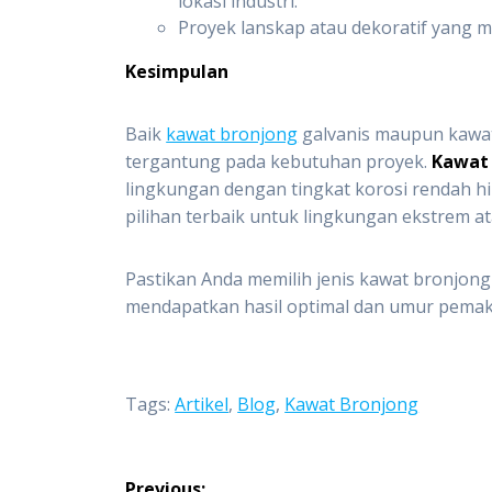
lokasi industri.
Proyek lanskap atau dekoratif yang 
Kesimpulan
Baik
kawat bronjong
galvanis maupun kawat
tergantung pada kebutuhan proyek.
Kawat 
lingkungan dengan tingkat korosi rendah h
pilihan terbaik untuk lingkungan ekstrem a
Pastikan Anda memilih jenis kawat bronjon
mendapatkan hasil optimal dan umur pemak
Tags:
Artikel
,
Blog
,
Kawat Bronjong
Navigasi
Previous: