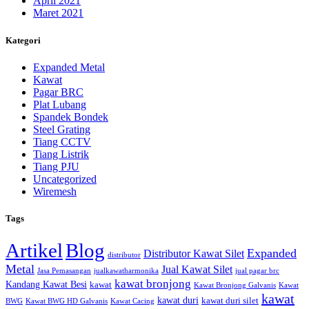
April 2021
Maret 2021
Kategori
Expanded Metal
Kawat
Pagar BRC
Plat Lubang
Spandek Bondek
Steel Grating
Tiang CCTV
Tiang Listrik
Tiang PJU
Uncategorized
Wiremesh
Tags
Artikel
Blog
Expanded
Distributor Kawat Silet
distributor
Metal
Jual Kawat Silet
Jasa Pemasangan
jualkawatharmonika
jual pagar brc
kawat bronjong
Kandang Kawat Besi
kawat
Kawat Bronjong Galvanis
Kawat
kawat
kawat duri
kawat duri silet
BWG
Kawat BWG HD Galvanis
Kawat Cacing