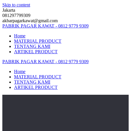
Skip to content
Jakarta
081297799309
akbarpagarkawat@gmail.com
PABRIK
PAGAR
KAWAT
-
0812
9779
9309
Home
MATERIAL PRODUCT
TENTANG KAMI
ARTIKEL PRODUCT
PABRIK
PAGAR
KAWAT
-
0812
9779
9309
Home
MATERIAL PRODUCT
TENTANG KAMI
ARTIKEL PRODUCT