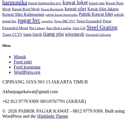
harmonika
kawat loket
kawat harmonika pvc
kawat ram
Kawat Ram
kawat silet
Kawat Silet Jakarta
Mesh
Kawat Roof Mesh
Kawat Roofmesh
Pabrik Kawat Silet
Kawat Silet Kalimantan
pabrik
pabrik kawat harmonika
pagar brc
pagar brc
Pagar Expanded
Pagar
pagarbrc
Pagar BRC PVC
Steel Grating
Expanded Metal
Plat Lubang
Ram Mesh Lembar
Solar Cell
tiang pju
wiremesh
tiang listrik
Tiang CCTV
Wiremesh Galvanis
Meta
Masuk
Feed entri
Feed komentar
WordPress.org
CIPINANG JAYA NO 13 JAKARTA TIMUR
Akbarpagarkawat@gmail.com
+62 812 9779 9309/ 08119767791 (AKBAR)
© 2026 PABRIK PAGAR KAWAT - 0812 9779 9309. Built using
WordPress and the
Highlight Theme