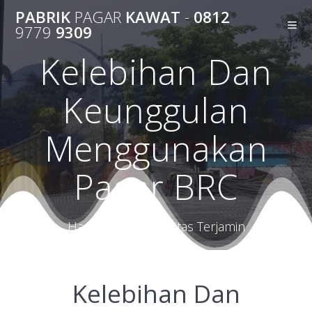
Skip
PABRIK
PAGAR
KAWAT
-
0812
to
9779
9309
content
Kelebihan Dan
Keunggulan
Menggunakan
Pagar BRC
Harga Terbaik Kualitas Terjamin
Kelebihan Dan