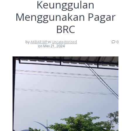
Keunggulan
Menggunakan Pagar
BRC
by
AKBAR MP
in
Uncategorized
0
on Mei 21, 2024