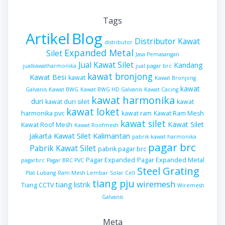
Tags
Artikel
Blog
Distributor Kawat
distributor
Expanded Metal
Silet
Jasa Pemasangan
Jual Kawat Silet
Kandang
jualkawatharmonika
jual pagar brc
kawat bronjong
Kawat Besi
kawat
Kawat Bronjong
kawat
Galvanis
Kawat BWG
Kawat BWG HD Galvanis
Kawat Cacing
kawat harmonika
duri
kawat duri silet
kawat
kawat loket
harmonika pvc
kawat ram
Kawat Ram Mesh
kawat silet
Kawat Silet
Kawat Roof Mesh
Kawat Roofmesh
Kawat Silet Kalimantan
Jakarta
pabrik kawat harmonika
pagar brc
Pabrik Kawat Silet
pabrik pagar brc
Pagar Expanded
Pagar Expanded Metal
pagarbrc
Pagar BRC PVC
Steel Grating
Plat Lubang
Ram Mesh Lembar
Solar Cell
tiang pju
wiremesh
tiang listrik
Tiang CCTV
Wiremesh
Galvanis
Meta