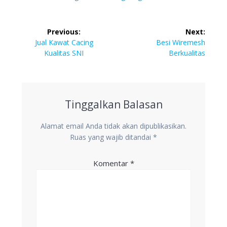
Navigasi
Previous:
Next:
pos
Previous
Next
Jual Kawat Cacing
Besi Wiremesh
post:
post:
Kualitas SNI
Berkualitas
Tinggalkan Balasan
Alamat email Anda tidak akan dipublikasikan.
Ruas yang wajib ditandai
*
Komentar
*