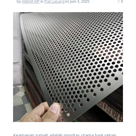
by
AKBAR MP
in
Plat Lubang
on Juni 3, 2025
0
Keamanan rumah adalah prioritas utama bagi setiap