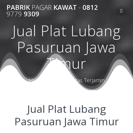
Skip
PABRIK
PAGAR
KAWAT
-
0812
to
9779
9309
content
Jual Plat Lubang
Pasuruan Jawa
Timur
Harga Terbaik Kualitas Terjamin
Jual Plat Lubang
Pasuruan Jawa Timur