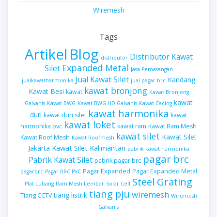
Wiremesh
Tags
Artikel
Blog
Distributor Kawat
distributor
Expanded Metal
Silet
Jasa Pemasangan
Jual Kawat Silet
Kandang
jualkawatharmonika
jual pagar brc
kawat bronjong
Kawat Besi
kawat
Kawat Bronjong
kawat
Galvanis
Kawat BWG
Kawat BWG HD Galvanis
Kawat Cacing
kawat harmonika
duri
kawat duri silet
kawat
kawat loket
harmonika pvc
kawat ram
Kawat Ram Mesh
kawat silet
Kawat Silet
Kawat Roof Mesh
Kawat Roofmesh
Kawat Silet Kalimantan
Jakarta
pabrik kawat harmonika
pagar brc
Pabrik Kawat Silet
pabrik pagar brc
Pagar Expanded
Pagar Expanded Metal
pagarbrc
Pagar BRC PVC
Steel Grating
Plat Lubang
Ram Mesh Lembar
Solar Cell
tiang pju
wiremesh
tiang listrik
Tiang CCTV
Wiremesh
Galvanis