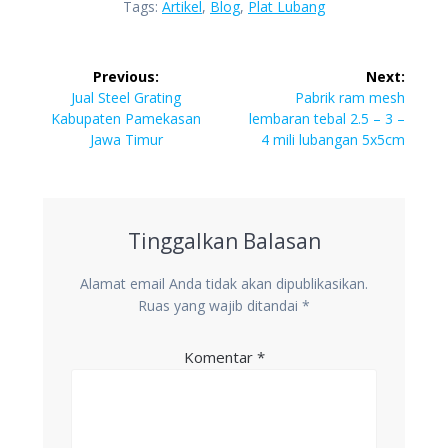
Tags:
Artikel
,
Blog
,
Plat Lubang
Navigasi
Previous:
Next:
pos
Previous
Next
Jual Steel Grating
Pabrik ram mesh
post:
post:
Kabupaten Pamekasan
lembaran tebal 2.5 – 3 –
Jawa Timur
4 mili lubangan 5x5cm
Tinggalkan Balasan
Alamat email Anda tidak akan dipublikasikan.
Ruas yang wajib ditandai
*
Komentar
*