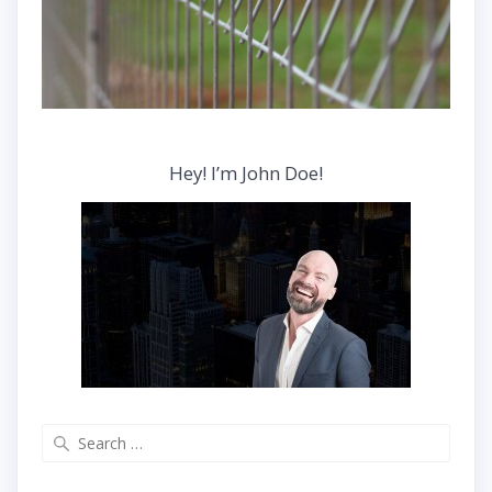
Hey! I’m John Doe!
Search
for: