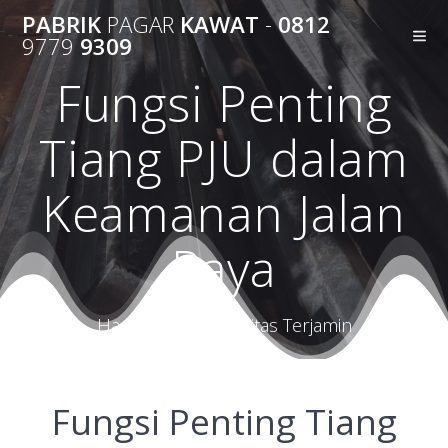
Skip
PABRIK
PAGAR
KAWAT
-
0812
to
9779
9309
content
Fungsi Penting
Tiang PJU dalam
Keamanan Jalan
Raya
Harga Terbaik Kualitas Terjamin
Fungsi Penting Tiang