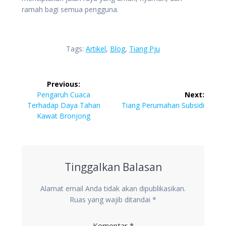
ramah bagi semua pengguna.
Tags:
Artikel
,
Blog
,
Tiang Pju
Navigasi
Previous:
pos
Previous
Pengaruh Cuaca
Next:
post:
Next
Terhadap Daya Tahan
Tiang Perumahan Subsidi
post:
Kawat Bronjong
Tinggalkan Balasan
Alamat email Anda tidak akan dipublikasikan.
Ruas yang wajib ditandai
*
Komentar
*