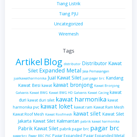
Tiang Listrik
Tiang PJU
Uncategorized
Wiremesh
Tags
Artikel
Blog
Distributor Kawat
distributor
Expanded Metal
Silet
Jasa Pemasangan
Jual Kawat Silet
Kandang
jualkawatharmonika
jual pagar brc
kawat bronjong
Kawat Besi
kawat
Kawat Bronjong
kawat
Galvanis
Kawat BWG
Kawat BWG HD Galvanis
Kawat Cacing
kawat harmonika
duri
kawat duri silet
kawat
kawat loket
harmonika pvc
kawat ram
Kawat Ram Mesh
kawat silet
Kawat Silet
Kawat Roof Mesh
Kawat Roofmesh
Kawat Silet Kalimantan
Jakarta
pabrik kawat harmonika
pagar brc
Pabrik Kawat Silet
pabrik pagar brc
Pagar Expanded
Pagar Expanded Metal
pagarbrc
Pagar BRC PVC