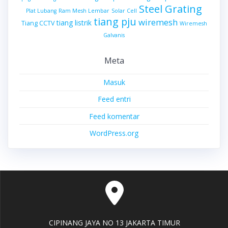
Steel Grating
Plat Lubang
Ram Mesh Lembar
Solar Cell
tiang pju
wiremesh
tiang listrik
Tiang CCTV
Wiremesh
Galvanis
Meta
Masuk
Feed entri
Feed komentar
WordPress.org
CIPINANG JAYA NO 13 JAKARTA TIMUR