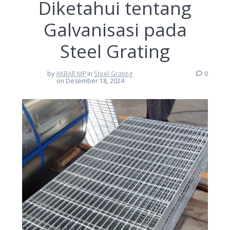
Diketahui tentang
Galvanisasi pada
Steel Grating
by
AKBAR MP
in
Steel Grating
0
on Desember 18, 2024