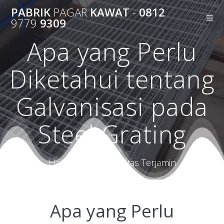
Skip
PABRIK
PAGAR
KAWAT
-
0812
to
9779
9309
content
Apa yang Perlu
Diketahui tentang
Galvanisasi pada
Steel Grating
Harga Terbaik Kualitas Terjamin
Apa yang Perlu