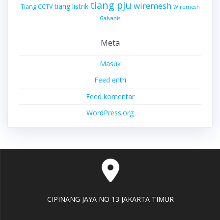
tiang pju
wiremesh
tiang listrik
Tiang CCTV
Wiremesh
Galvanis
Meta
Masuk
Feed entri
Feed komentar
WordPress.org
CIPINANG JAYA NO 13 JAKARTA TIMUR