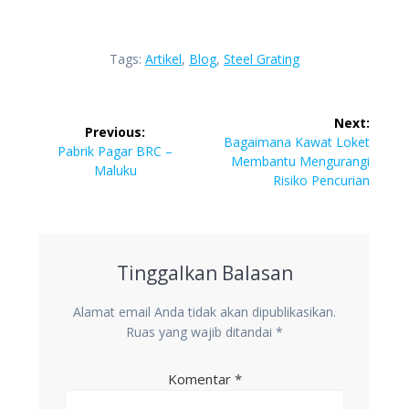
Tags:
Artikel
,
Blog
,
Steel Grating
Navigasi
Next:
Previous:
pos
Next
Bagaimana Kawat Loket
Previous
Pabrik Pagar BRC –
post:
Membantu Mengurangi
post:
Maluku
Risiko Pencurian
Tinggalkan Balasan
Alamat email Anda tidak akan dipublikasikan.
Ruas yang wajib ditandai
*
Komentar
*