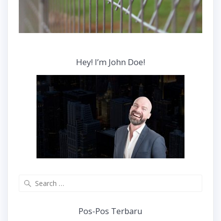
Hey! I’m John Doe!
Search
for:
Pos-Pos Terbaru