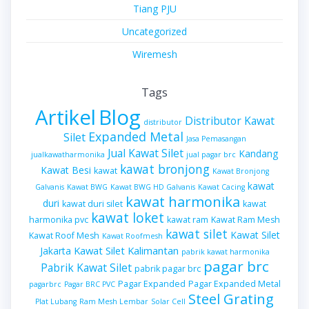
Tiang PJU
Uncategorized
Wiremesh
Tags
Artikel
Blog
Distributor Kawat
distributor
Expanded Metal
Silet
Jasa Pemasangan
Jual Kawat Silet
Kandang
jualkawatharmonika
jual pagar brc
kawat bronjong
Kawat Besi
kawat
Kawat Bronjong
kawat
Galvanis
Kawat BWG
Kawat BWG HD Galvanis
Kawat Cacing
kawat harmonika
duri
kawat duri silet
kawat
kawat loket
harmonika pvc
kawat ram
Kawat Ram Mesh
kawat silet
Kawat Silet
Kawat Roof Mesh
Kawat Roofmesh
Kawat Silet Kalimantan
Jakarta
pabrik kawat harmonika
pagar brc
Pabrik Kawat Silet
pabrik pagar brc
Pagar Expanded
Pagar Expanded Metal
pagarbrc
Pagar BRC PVC
Steel Grating
Plat Lubang
Ram Mesh Lembar
Solar Cell