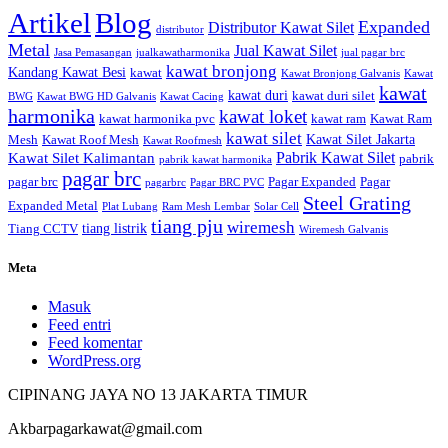
Artikel
Blog
Expanded
Distributor Kawat Silet
distributor
Metal
Jual Kawat Silet
Jasa Pemasangan
jualkawatharmonika
jual pagar brc
kawat bronjong
Kandang Kawat Besi
kawat
Kawat Bronjong Galvanis
Kawat
kawat
kawat duri
kawat duri silet
BWG
Kawat BWG HD Galvanis
Kawat Cacing
harmonika
kawat loket
kawat harmonika pvc
kawat ram
Kawat Ram
kawat silet
Kawat Silet Jakarta
Mesh
Kawat Roof Mesh
Kawat Roofmesh
Pabrik Kawat Silet
Kawat Silet Kalimantan
pabrik
pabrik kawat harmonika
pagar brc
pagar brc
Pagar Expanded
Pagar
pagarbrc
Pagar BRC PVC
Steel Grating
Expanded Metal
Plat Lubang
Ram Mesh Lembar
Solar Cell
tiang pju
wiremesh
tiang listrik
Tiang CCTV
Wiremesh Galvanis
Meta
Masuk
Feed entri
Feed komentar
WordPress.org
CIPINANG JAYA NO 13 JAKARTA TIMUR
Akbarpagarkawat@gmail.com