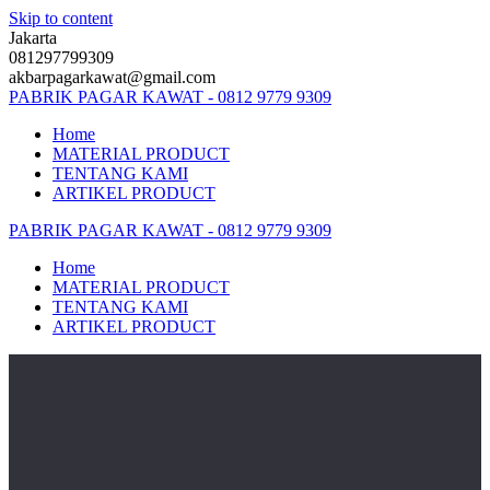
Skip to content
Jakarta
081297799309
akbarpagarkawat@gmail.com
PABRIK
PAGAR
KAWAT
-
0812
9779
9309
Home
MATERIAL PRODUCT
TENTANG KAMI
ARTIKEL PRODUCT
PABRIK
PAGAR
KAWAT
-
0812
9779
9309
Home
MATERIAL PRODUCT
TENTANG KAMI
ARTIKEL PRODUCT