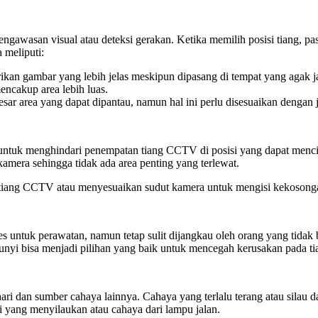
ngawasan visual atau deteksi gerakan. Ketika memilih posisi tiang, pa
 meliputi:
ikan gambar yang lebih jelas meskipun dipasang di tempat yang agak j
encakup area lebih luas.
esar area yang dapat dipantau, namun hal ini perlu disesuaikan dengan
kan untuk menghindari penempatan tiang CCTV di posisi yang dapat men
kamera sehingga tidak ada area penting yang terlewat.
 tiang CCTV atau menyesuaikan sudut kamera untuk mengisi kekosonga
 untuk perawatan, namun tetap sulit dijangkau oleh orang yang tidak
bunyi bisa menjadi pilihan yang baik untuk mencegah kerusakan pada ti
ri dan sumber cahaya lainnya. Cahaya yang terlalu terang atau silau d
i yang menyilaukan atau cahaya dari lampu jalan.