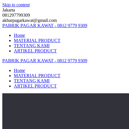
Skip to content
Jakarta
081297799309
akbarpagarkawat@gmail.com
PABRIK
PAGAR
KAWAT
-
0812
9779
9309
Home
MATERIAL PRODUCT
TENTANG KAMI
ARTIKEL PRODUCT
PABRIK
PAGAR
KAWAT
-
0812
9779
9309
Home
MATERIAL PRODUCT
TENTANG KAMI
ARTIKEL PRODUCT