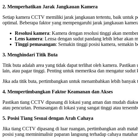
2.
Memperhatikan Jarak Jangkauan Kamera
Setiap kamera CCTV memiliki jarak jangkauan tertentu, baik untuk pe
optimal. Beberapa faktor yang mempengaruhi jarak jangkauan kamera
Resolusi kamera
: Kamera dengan resolusi tinggi akan member
Lens kamera
: Lensa dengan sudut pandang lebih lebar akan m
Tinggi pemasangan
: Semakin tinggi posisi kamera, semakin b
3.
Menghindari Titik Buta
Titik buta adalah area yang tidak dapat terlihat oleh kamera. Pasti
lain, atau pagar tinggi. Penting untuk memeriksa dan mengatur sudut 
Jika ada titik buta, pertimbangkan untuk menambahkan lebih banyak
4.
Mempertimbangkan Faktor Keamanan dan Akses
Pastikan tiang CCTV dipasang di lokasi yang aman dan mudah diakses
atau pencurian. Pemasangan di lokasi yang sangat tinggi atau tersem
5.
Posisi Tiang Sesuai dengan Arah Cahaya
Jika tiang CCTV dipasang di luar ruangan, pertimbangkan arah mataha
posisi yang meminimalisir paparan langsung terhadap cahaya matahar