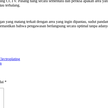
iang CCTV. Pasang tiang secara sementara dan periksa apakah area yan
tau terhalang.
 yang matang terkait dengan area yang ingin dipantau, sudut pandang
emastikan bahwa pengawasan berlangsung secara optimal tanpa adanya
lectroplating
on
dai
*