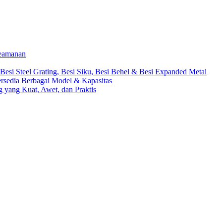
Keamanan
 Besi Steel Grating, Besi Siku, Besi Behel & Besi Expanded Metal
rsedia Berbagai Model & Kapasitas
yang Kuat, Awet, dan Praktis