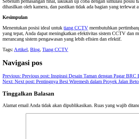
Sebelum pemasangan final, lakukan uji coba dengan simulasi posisi t
dihasilkan oleh kamera, dan pastikan tidak ada bagian yang terlewat a
Kesimpulan
Menentukan posisi ideal untuk
tiang CCTV
membutuhkan pertimbangan
yang tepat, Anda dapat meningkatkan efektivitas sistem CCTV dan m
merancang sistem pengawasan yang lebih efisien dan efektif.
Tags:
Artikel
,
Blog
,
Tiang CCTV
Navigasi pos
Previous:
Previous post:
Inspirasi Desain Taman dengan Pagar BRC E
Next:
Next post:
Pentingnya Besi Wiremesh dalam Proyek Jalan Bet
Tinggalkan Balasan
Alamat email Anda tidak akan dipublikasikan.
Ruas yang wajib ditan